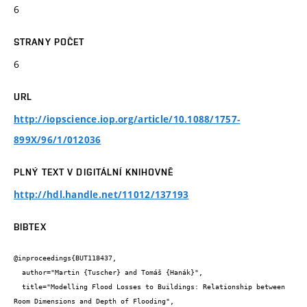
6
STRANY POČET
6
URL
http://iopscience.iop.org/article/10.1088/1757-
899X/96/1/012036
PLNÝ TEXT V DIGITÁLNÍ KNIHOVNĚ
http://hdl.handle.net/11012/137193
BIBTEX
@inproceedings{BUT118437,

  author="Martin {Tuscher} and Tomáš {Hanák}",

  title="Modelling Flood Losses to Buildings: Relationship between 
Room Dimensions and Depth of Flooding",
