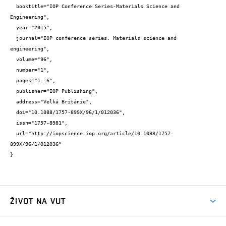
  booktitle="IOP Conference Series-Materials Science and 
Engineering",

  year="2015",

  journal="IOP conference series. Materials science and 
engineering",

  volume="96",

  number="1",

  pages="1--6",

  publisher="IOP Publishing",

  address="Velká Británie",

  doi="10.1088/1757-899X/96/1/012036",

  issn="1757-8981",

  url="http://iopscience.iop.org/article/10.1088/1757-
899X/96/1/012036"

}
ŽIVOT NA VUT
Atmosféra VUT