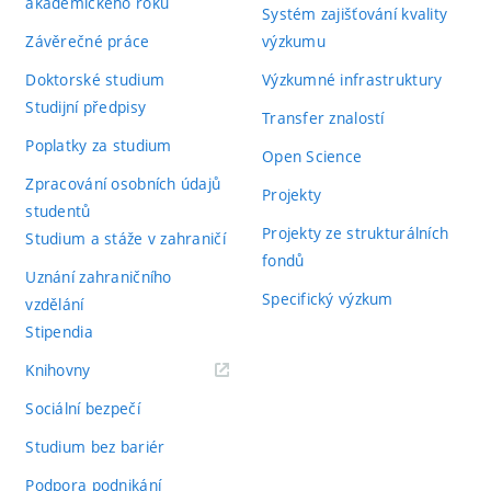
akademického roku
Systém zajišťování kvality
Závěrečné práce
výzkumu
Doktorské studium
Výzkumné infrastruktury
Studijní předpisy
Transfer znalostí
Poplatky za studium
Open Science
Zpracování osobních údajů
Projekty
studentů
Projekty ze strukturálních
Studium a stáže v zahraničí
fondů
Uznání zahraničního
Specifický výzkum
vzdělání
Stipendia
(externí
Knihovny
odkaz)
Sociální bezpečí
Studium bez bariér
Podpora podnikání