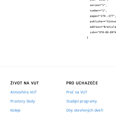
  series="1",

  number="1",

  pages="270--277",

  publisher="Výskumný ústav vodného hospodárstva Bratislava",

  address="Bratislava, Slovenská republika",

  isbn="978-80-89740-08-6"

}
ŽIVOT NA VUT
PRO UCHAZEČE
Atmosféra VUT
Proč na VUT
Prostory školy
Studijní programy
Koleje
Dny otevřených dveří