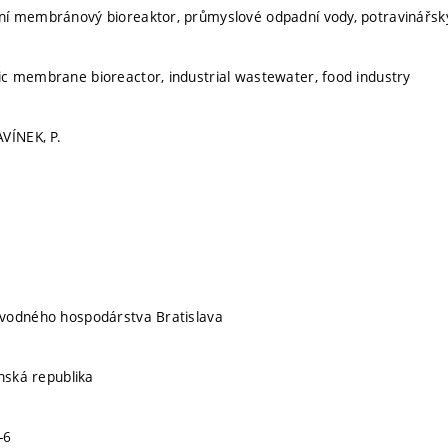
í membránový bioreaktor, průmyslové odpadní vody, potravinářsk
c membrane bioreactor, industrial wastewater, food industry
VÍNEK, P.
vodného hospodárstva Bratislava
enská republika
-6