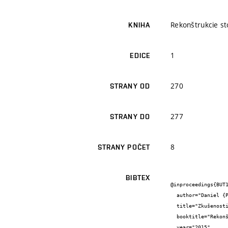
Rekonštrukcie st
KNIHA
1
EDICE
270
STRANY OD
277
STRANY DO
8
STRANY POČET
BIBTEX
@inproceedings{BUT1
  author="Daniel {Polášek} and Petr {Hlavínek}",

  title="Zkušenosti provozu membránového anaerobního reaktoru v Pivovaru Černá Hora",

  booktitle="Rekonštrukcie stokových sietí a čistiarní odpadových vod",

  year="2015",
