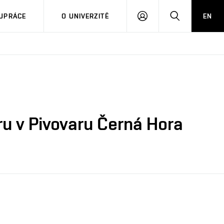
PŘIHLÁSIT
HLEDAT
UPRÁCE
O UNIVERZITĚ
EN
SE
u v Pivovaru Černá Hora