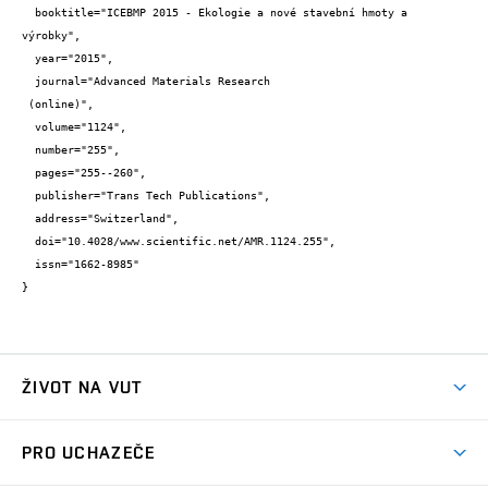
  booktitle="ICEBMP 2015 - Ekologie a nové stavební hmoty a 
výrobky",

  year="2015",

  journal="Advanced Materials Research

 (online)",

  volume="1124",

  number="255",

  pages="255--260",

  publisher="Trans Tech Publications",

  address="Switzerland",

  doi="10.4028/www.scientific.net/AMR.1124.255",

  issn="1662-8985"

}
ŽIVOT NA VUT
Atmosféra VUT
PRO UCHAZEČE
Prostory školy