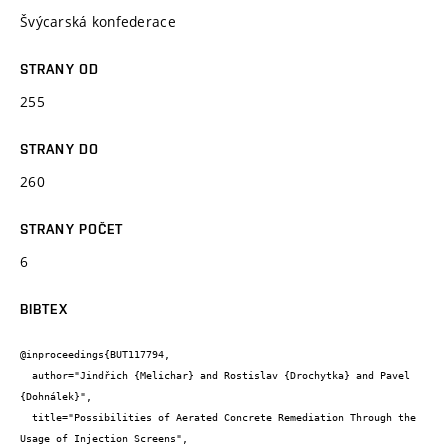
Švýcarská konfederace
STRANY OD
255
STRANY DO
260
STRANY POČET
6
BIBTEX
@inproceedings{BUT117794,

  author="Jindřich {Melichar} and Rostislav {Drochytka} and Pavel 
{Dohnálek}",

  title="Possibilities of Aerated Concrete Remediation Through the 
Usage of Injection Screens",
