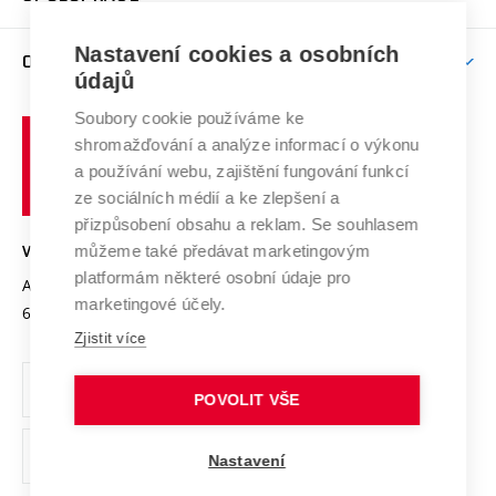
Brno
Podpora excelence
Závěrečné práce
Studium bez bariér
Zpracování osobních údajů uchazečů o studium
Firemní spolupráce
Nastavení cookies a osobních
Mezinárodní vědecká rada
O UNIVERZITĚ
Doktorské studium
Podpora podnikání
E-přihláška
údajů
Zahraniční spolupráce
Systém zajišťování kvality výzkumu
Profil univerzity
Soubory cookie používáme ke
Spolupráce se školami
Vysoké
Výzkumné infrastruktury
shromažďování a analýze informací o výkonu
Udržitelná univerzita
učení
Služby univerzity
Transfer znalostí
a používání webu, zajištění fungování funkcí
technické
Podnikavá univerzita / ContriBUTe
Mezinárodní dohody
ze sociálních médií a ke zlepšení a
Open Science
v
Bezpečná univerzita
přizpůsobení obsahu a reklam. Se souhlasem
Univerzitní sítě
Brně
Projekty
můžeme také předávat marketingovým
VYSOKÉ UČENÍ TECHNICKÉ V BRNĚ
Vyznamenání
platformám některé osobní údaje pro
Projekty ze strukturálních fondů
Antonínská 548/1
www.vut.cz
marketingové účely.
Organizační struktura
602 00 Brno
vut@vutbr.cz
Specifický výzkum
Zjistit více
Úřední deska
Ochrana osobních údajů
POVOLIT VŠE
(externí
Pracovní příležitosti
Nastavení
odkaz)
Podpora a rozvoj zaměstnanců a studujících