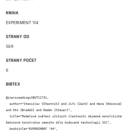
KNIHA
EXPERIMENT '04
STRANY OD
569
STRANY POČET
6
BIBTEX
@inproceedings{BUT11731,

  author="Stanislav {Šťastník} and Jiří {Zach} and Hana {Kmínová} 
and Oto {Bradáč} and Radek {Steuer}",

  title="Modelové ověření užitných vlastností objemné monolitické 
betonové konstrukce zemního díla budované technologií SCC",

  booktitle="EXPERIMENT '04",
