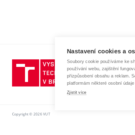
Nastavení cookies a o
Soubory cookie používáme ke sh
Vysoké
používání webu, zajištění fungová
učení
přizpůsobení obsahu a reklam.
technické
platformám některé osobní údaje
v
Brně
Zjistit více
Copyright © 2026 VUT