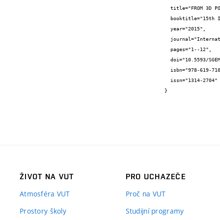
  title="FROM 3D POINT CLOUD TO INTELLIGENT CITY MODEL",

  booktitle="15th International Multidisciplinary Scientific GeoConference SGEM 2015",

  year="2015",

  journal="International Multidisciplinary Scientific GeoConference SGEM ...",

  pages="1--12",

  doi="10.5593/SGEM2015/B22/S11.107",

  isbn="978-619-7105-36-0",

  issn="1314-2704"

}
ŽIVOT NA VUT
PRO UCHAZEČE
Atmosféra VUT
Proč na VUT
Prostory školy
Studijní programy