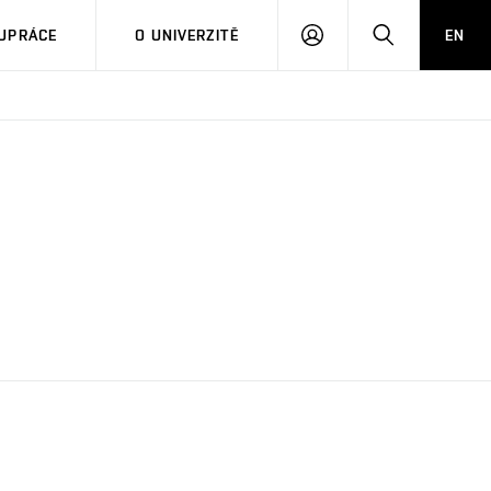
PŘIHLÁSIT
HLEDAT
UPRÁCE
O UNIVERZITĚ
EN
SE