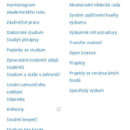
Harmonogram
Mezinárodní vědecká rada
akademického roku
Systém zajišťování kvality
Závěrečné práce
výzkumu
Doktorské studium
Výzkumné infrastruktury
Studijní předpisy
Transfer znalostí
Poplatky za studium
Open Science
Zpracování osobních údajů
Projekty
studentů
Projekty ze strukturálních
Studium a stáže v zahraničí
fondů
Uznání zahraničního
Specifický výzkum
vzdělání
Stipendia
(externí
Knihovny
odkaz)
Sociální bezpečí
Studium bez bariér