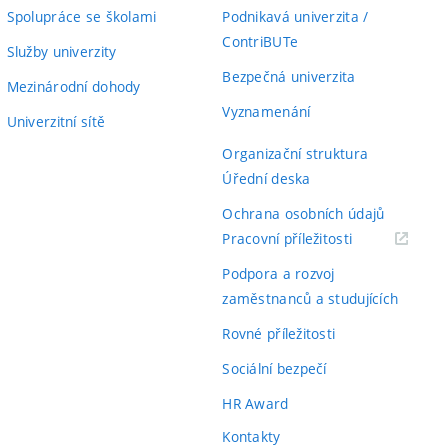
Spolupráce se školami
Podnikavá univerzita /
ContriBUTe
Služby univerzity
Bezpečná univerzita
Mezinárodní dohody
Vyznamenání
Univerzitní sítě
Organizační struktura
Úřední deska
Ochrana osobních údajů
(externí
Pracovní příležitosti
odkaz)
Podpora a rozvoj
zaměstnanců a studujících
Rovné příležitosti
Sociální bezpečí
HR Award
Kontakty