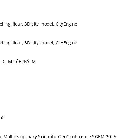
ling, lidar, 3D city model, CityEngine
ling, lidar, 3D city model, CityEngine
UC, M.; ČERNÝ, M.
-0
al Multidisciplinary Scientific GeoConference SGEM 2015