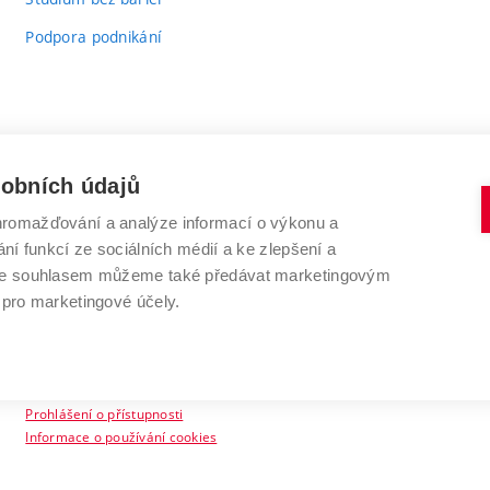
Podpora podnikání
sobních údajů
romažďování a analýze informací o výkonu a
VYSOKÉ UČENÍ TECHNICKÉ V BRNĚ
ní funkcí ze sociálních médií a ke zlepšení a
Antonínská 548/1
www.vut.cz
 Se souhlasem můžeme také předávat marketingovým
602 00 Brno
vut@vutbr.cz
 pro marketingové účely.
Prohlášení o přístupnosti
Informace o používání cookies