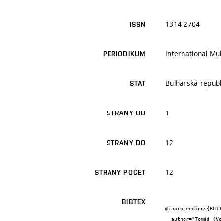
1314-2704
ISSN
International Mul
PERIODIKUM
Bulharská republ
STÁT
1
STRANY OD
12
STRANY DO
12
STRANY POČET
BIBTEX
@inproceedings{BUT1
  author="Tomáš {Volařík} and Michal {Kuruc} and Martin {Černý}",
