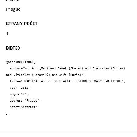
Prague
STRANY POČET
1
BIBTEX
@misc{BUT115881,

  author="Vojtěch {Man} and Pavel {Skácel} and Stanislav {Polzer} 
and Vítězslav {Popovský} and Jiří {Burša}",

  title="PRACTICAL ASPECT OF BIAXIAL TESTING OF VASCULAR TISSUE",

  year="2015",

  pages="1",

  address="Prague",

  note="Abstract"

}