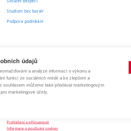
Sociální bezpečí
Studium bez bariér
Podpora podnikání
sobních údajů
romažďování a analýze informací o výkonu a
VYSOKÉ UČENÍ TECHNICKÉ V BRNĚ
ní funkcí ze sociálních médií a ke zlepšení a
Antonínská 548/1
www.vut.cz
 Se souhlasem můžeme také předávat marketingovým
602 00 Brno
vut@vutbr.cz
 pro marketingové účely.
Prohlášení o přístupnosti
Informace o používání cookies