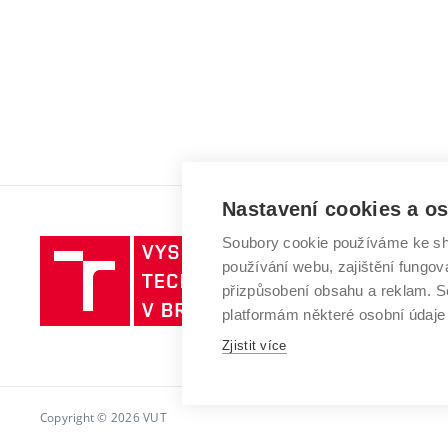
Nastavení cookies a o
Soubory cookie používáme ke sh
Vysoké
používání webu, zajištění fungová
učení
přizpůsobení obsahu a reklam.
technické
platformám některé osobní údaje
v
Brně
Zjistit více
Copyright © 2026 VUT