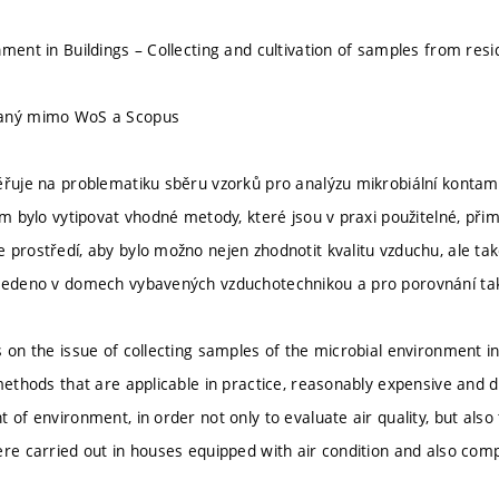
nment in Buildings – Collecting and cultivation of samples from resi
vaný mimo WoS a Scopus
ěřuje na problematiku sběru vzorků pro analýzu mikrobiální konta
lem bylo vytipovat vhodné metody, které jsou v praxi použitelné, př
 prostředí, aby bylo možno nejen zhodnotit kvalitu vzduchu, ale také
ovedeno v domech vybavených vzduchotechnikou a pro porovnání ta
s on the issue of collecting samples of the microbial environment i
methods that are applicable in practice, reasonably expensive and d
 of environment, in order not only to evaluate air quality, but also
ere carried out in houses equipped with air condition and also comp