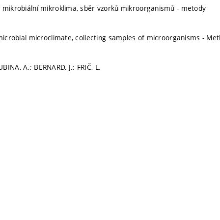
 mikrobiální mikroklima, sběr vzorků mikroorganismů - metody
 microbial microclimate, collecting samples of microorganisms - Me
BINA, A.; BERNARD, J.; FRIČ, L.