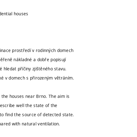
dential houses
minace prostředí v rodinných domech
iměřeně nákladné a dobře popisují
 hledat příčiny zjištěného stavu.
ké v domech s přirozeným větráním.
n the houses near Brno. The aim is
escribe well the state of the
 to find the source of detected state.
ared with natural ventilation.