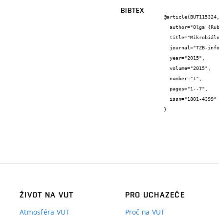
BIBTEX
@article{BUT115324,
  author="Olga {Rubinová} and Aleš {Rubina} and Jiří {Bernard} and Lukáš {Frič}",

  title="Mikrobiální mikroklima budov (II) - Sběr a kultivace vzorků z rodinných domů",

  journal="TZB-info",

  year="2015",

  volume="2015",

  number="1",

  pages="1--7",

  issn="1801-4399"

}
ŽIVOT NA VUT
PRO UCHAZEČE
Atmosféra VUT
Proč na VUT