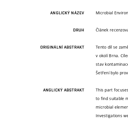
Microbial Enviro
ANGLICKÝ NÁZEV
Článek recenzo
DRUH
Tento díl se zam
ORIGINÁLNÍ ABSTRAKT
v okolí Brna. Cí
stav kontaminace
Šetření bylo pr
This part focuse
ANGLICKÝ ABSTRAKT
to find suitable 
microbial element
Investigations w