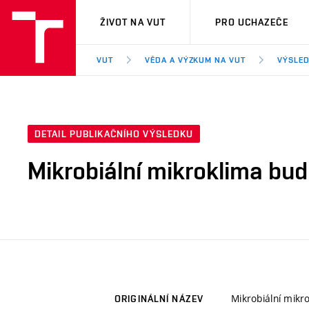
VUT
ŽIVOT NA VUT
PRO UCHAZEČE
VUT
VĚDA A VÝZKUM NA VUT
VÝSLED
DETAIL PUBLIKAČNÍHO VÝSLEDKU
Mikrobiální mikroklima budo
Mikrobiální mikr
ORIGINÁLNÍ NÁZEV