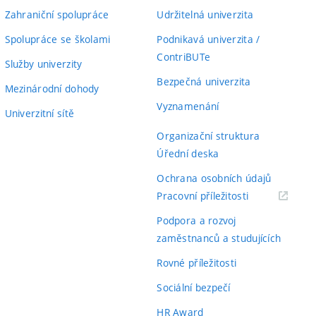
Zahraniční spolupráce
Udržitelná univerzita
Spolupráce se školami
Podnikavá univerzita /
ContriBUTe
Služby univerzity
Bezpečná univerzita
Mezinárodní dohody
Vyznamenání
Univerzitní sítě
Organizační struktura
Úřední deska
Ochrana osobních údajů
(externí
Pracovní příležitosti
odkaz)
Podpora a rozvoj
zaměstnanců a studujících
Rovné příležitosti
Sociální bezpečí
HR Award