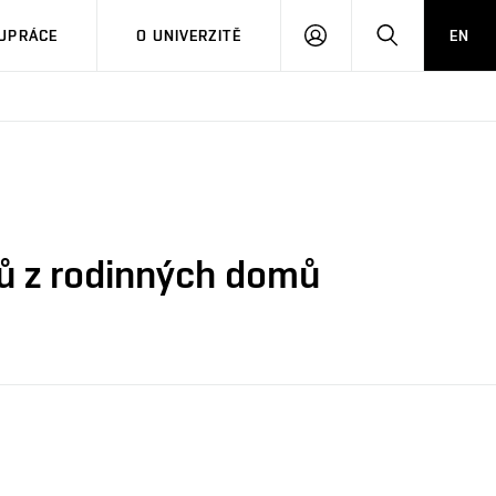
PŘIHLÁSIT
HLEDAT
UPRÁCE
O UNIVERZITĚ
EN
SE
rků z rodinných domů