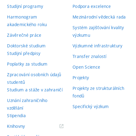
Studijní programy
Podpora excelence
Harmonogram
Mezinárodní vědecká rada
akademického roku
Systém zajišťování kvality
Závěrečné práce
výzkumu
Doktorské studium
Výzkumné infrastruktury
Studijní předpisy
Transfer znalostí
Poplatky za studium
Open Science
Zpracování osobních údajů
Projekty
studentů
Projekty ze strukturálních
Studium a stáže v zahraničí
fondů
Uznání zahraničního
Specifický výzkum
vzdělání
Stipendia
(externí
Knihovny
odkaz)