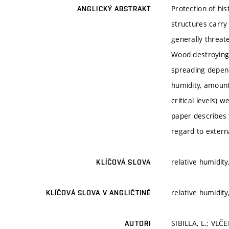
Protection of his
ANGLICKÝ ABSTRAKT
structures carry
generally threat
Wood destroying i
spreading depends
humidity, amount
critical levels) 
paper describes 
regard to externa
relative humidit
KLÍČOVÁ SLOVA
relative humidit
KLÍČOVÁ SLOVA V ANGLIČTINĚ
SIBILLA, L.; VLČE
AUTOŘI