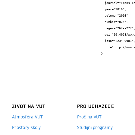
  journal="Trans Tech Publications",

  year="2016",

  volume="2016",

  number="824",

  pages="267--277",

  doi="10.4028/www.scientific.net/AMM.824.267",

  issn="2234-9901",

  url="http://www.scientific.net/AMM.824.267"

}
ŽIVOT NA VUT
PRO UCHAZEČE
Atmosféra VUT
Proč na VUT
Prostory školy
Studijní programy