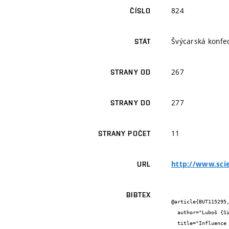
824
ČÍSLO
Švýcarská konfe
STÁT
267
STRANY OD
277
STRANY DO
11
STRANY POČET
http://www.sci
URL
BIBTEX
@article{BUT115295,
  author="Luboš {Sibilla} and Milan {Vlček} and Karel {Struhala} and Pavel {Kříž}",

  title="Influence of orientation of building on indoor conditions in historical roof truss",
