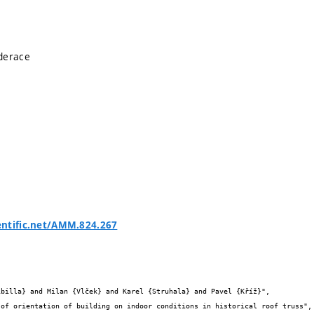
derace
entific.net/AMM.824.267

