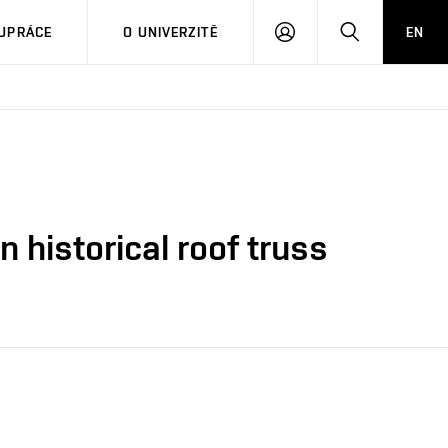
PŘIHLÁSIT
HLEDAT
UPRÁCE
O UNIVERZITĚ
EN
SE
n historical roof truss