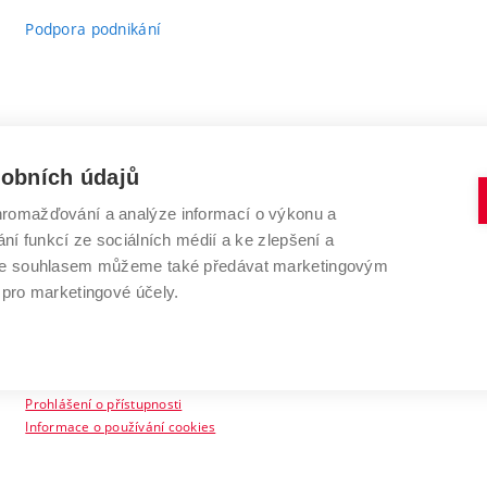
Podpora podnikání
sobních údajů
romažďování a analýze informací o výkonu a
VYSOKÉ UČENÍ TECHNICKÉ V BRNĚ
ní funkcí ze sociálních médií a ke zlepšení a
Antonínská 548/1
www.vut.cz
 Se souhlasem můžeme také předávat marketingovým
602 00 Brno
vut@vutbr.cz
 pro marketingové účely.
Prohlášení o přístupnosti
Informace o používání cookies