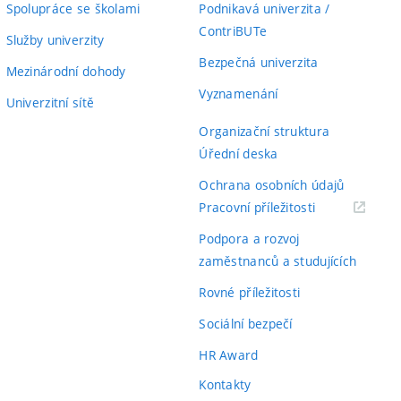
Spolupráce se školami
Podnikavá univerzita /
ContriBUTe
Služby univerzity
Bezpečná univerzita
Mezinárodní dohody
Vyznamenání
Univerzitní sítě
Organizační struktura
Úřední deska
Ochrana osobních údajů
(externí
Pracovní příležitosti
odkaz)
Podpora a rozvoj
zaměstnanců a studujících
Rovné příležitosti
Sociální bezpečí
HR Award
Kontakty