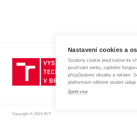
Nastavení cookies a o
Soubory cookie používáme ke sh
Vysoké
používání webu, zajištění fungová
učení
přizpůsobení obsahu a reklam.
technické
platformám některé osobní údaje
v
Brně
Zjistit více
Copyright © 2026 VUT