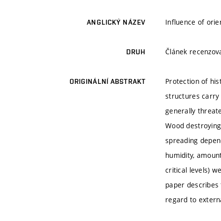
Influence of orie
ANGLICKÝ NÁZEV
Článek recenzo
DRUH
Protection of his
ORIGINÁLNÍ ABSTRAKT
structures carry
generally threat
Wood destroying i
spreading depends
humidity, amount
critical levels) 
paper describes 
regard to externa