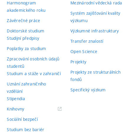
Harmonogram
Mezinárodní vědecká rada
akademického roku
Systém zajišťování kvality
Závěrečné práce
výzkumu
Doktorské studium
Výzkumné infrastruktury
Studijní předpisy
Transfer znalostí
Poplatky za studium
Open Science
Zpracování osobních údajů
Projekty
studentů
Projekty ze strukturálních
Studium a stáže v zahraničí
fondů
Uznání zahraničního
Specifický výzkum
vzdělání
Stipendia
(externí
Knihovny
odkaz)
Sociální bezpečí
Studium bez bariér