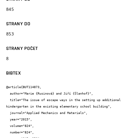
845
STRANY DO
853
STRANY POČET
8
BIBTEX
@article{BUT114873,

  author="Marie {Rusinová} and Jiří {Šlanhof}",

  title="The issue of escape ways in the setting up additional 
kindergarten in the existing elementary school building",

  journal="Applied Mechanics and Materials",

  year="2015",

  volume="824",

  number="824",
