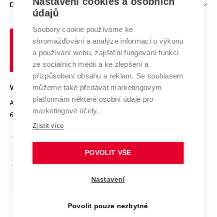
Nastavení cookies a osobních
Mezinárodní vědecká rada
O UNIVERZITĚ
Doktorské studium
Podpora podnikání
E-přihláška
údajů
Zahraniční spolupráce
Systém zajišťování kvality výzkumu
Profil univerzity
Soubory cookie používáme ke
Spolupráce se školami
Vysoké
Výzkumné infrastruktury
shromažďování a analýze informací o výkonu
Udržitelná univerzita
učení
Služby univerzity
Transfer znalostí
a používání webu, zajištění fungování funkcí
technické
Podnikavá univerzita / ContriBUTe
Mezinárodní dohody
ze sociálních médií a ke zlepšení a
Open Science
v
Bezpečná univerzita
přizpůsobení obsahu a reklam. Se souhlasem
Univerzitní sítě
Brně
Projekty
můžeme také předávat marketingovým
VYSOKÉ UČENÍ TECHNICKÉ V BRNĚ
Vyznamenání
platformám některé osobní údaje pro
Projekty ze strukturálních fondů
Antonínská 548/1
www.vut.cz
marketingové účely.
Organizační struktura
602 00 Brno
vut@vutbr.cz
Specifický výzkum
Zjistit více
Úřední deska
Ochrana osobních údajů
POVOLIT VŠE
(externí
Pracovní příležitosti
Nastavení
odkaz)
Podpora a rozvoj zaměstnanců a studujících
Povolit pouze nezbytné
Rovné příležitosti