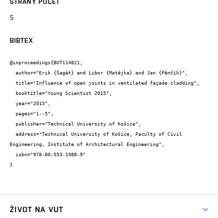
STRANY POČET
5
BIBTEX
@inproceedings{BUT114821,

  author="Erik {Šagát} and Libor {Matějka} and Jan {Pěnčík}",

  title="Influence of open joints in ventilated façade cladding",

  booktitle="Young Scientist 2015",

  year="2015",

  pages="1--5",

  publisher="Technical University of Košice",

  address="Technical University of Košice, Faculty of Civil 
Engineering, Institute of Architectural Engineering",

  isbn="978-80-553-1988-9"

}
ŽIVOT NA VUT