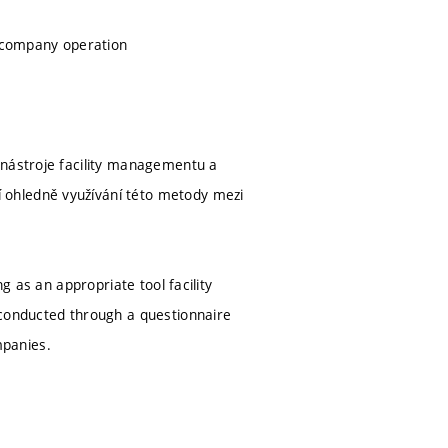
e company operation
 nástroje facility managementu a
 ohledně využívání této metody mezi
g as an appropriate tool facility
 conducted through a questionnaire
mpanies.