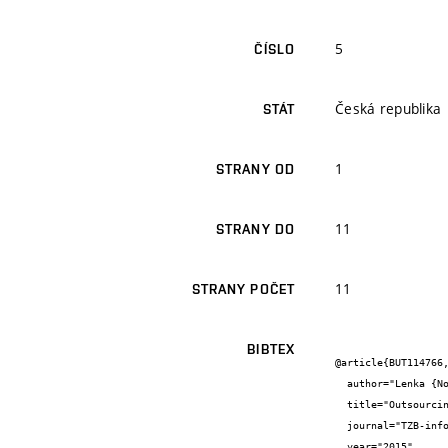
5
ČÍSLO
Česká republika
STÁT
1
STRANY OD
11
STRANY DO
11
STRANY POČET
BIBTEX
@article{BUT114766,
  author="Lenka {Novotná} and Alena {Tichá}",

  title="Outsourcing jako nástroj Facility managementu pro zefektivnění provozu firmy",

  journal="TZB-info",

  year="2015",
