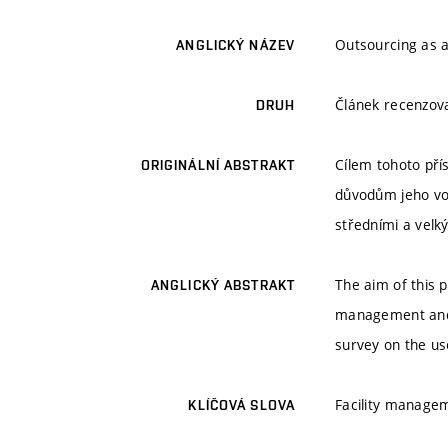
Outsourcing as a
ANGLICKÝ NÁZEV
Článek recenzo
DRUH
Cílem tohoto pří
ORIGINÁLNÍ ABSTRAKT
důvodům jeho vo
středními a velk
The aim of this p
ANGLICKÝ ABSTRAKT
management and t
survey on the u
Facility manage
KLÍČOVÁ SLOVA