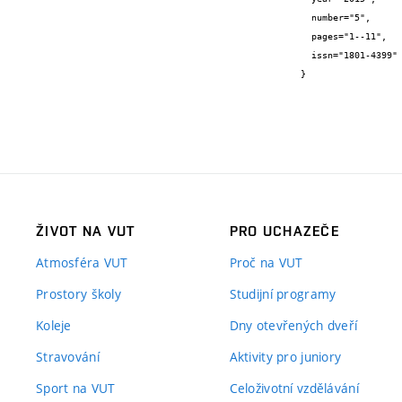
  number="5",

  pages="1--11",

  issn="1801-4399"

}
ŽIVOT NA VUT
PRO UCHAZEČE
Atmosféra VUT
Proč na VUT
Prostory školy
Studijní programy
Koleje
Dny otevřených dveří
Stravování
Aktivity pro juniory
Sport na VUT
Celoživotní vzdělávání