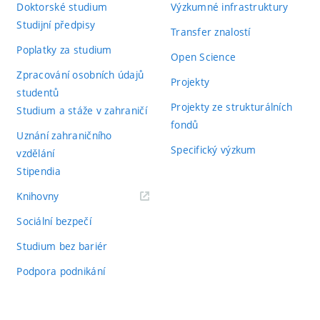
Doktorské studium
Výzkumné infrastruktury
Studijní předpisy
Transfer znalostí
Poplatky za studium
Open Science
Zpracování osobních údajů
Projekty
studentů
Projekty ze strukturálních
Studium a stáže v zahraničí
fondů
Uznání zahraničního
Specifický výzkum
vzdělání
Stipendia
(externí
Knihovny
odkaz)
Sociální bezpečí
Studium bez bariér
Podpora podnikání