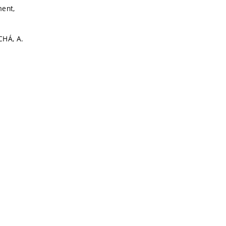
ment,
CHÁ, A.