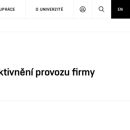
PŘIHLÁSIT
HLEDAT
UPRÁCE
O UNIVERZITĚ
EN
SE
ktivnění provozu firmy