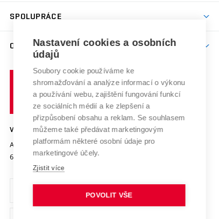
Aktivity pro juniory
Studentský život
odkaz)
Věda a výzkum na VUT
Harmonogram akademického roku
Zpracování osobních údajů studentů
Sociální bezpečí
SPOLUPRÁCE
Celoživotní vzdělávání
Brno
Podpora excelence
Závěrečné práce
Studium bez bariér
Zpracování osobních údajů uchazečů o studium
Firemní spolupráce
Nastavení cookies a osobních
Mezinárodní vědecká rada
O UNIVERZITĚ
Doktorské studium
Podpora podnikání
E-přihláška
údajů
Zahraniční spolupráce
Systém zajišťování kvality výzkumu
Profil univerzity
Soubory cookie používáme ke
Spolupráce se školami
Vysoké
Výzkumné infrastruktury
shromažďování a analýze informací o výkonu
Udržitelná univerzita
učení
Služby univerzity
Transfer znalostí
a používání webu, zajištění fungování funkcí
technické
Podnikavá univerzita / ContriBUTe
Mezinárodní dohody
ze sociálních médií a ke zlepšení a
Open Science
v
Bezpečná univerzita
přizpůsobení obsahu a reklam. Se souhlasem
Univerzitní sítě
Brně
Projekty
můžeme také předávat marketingovým
VYSOKÉ UČENÍ TECHNICKÉ V BRNĚ
Vyznamenání
platformám některé osobní údaje pro
Projekty ze strukturálních fondů
Antonínská 548/1
www.vut.cz
marketingové účely.
Organizační struktura
602 00 Brno
vut@vutbr.cz
Specifický výzkum
Zjistit více
Úřední deska
Ochrana osobních údajů
POVOLIT VŠE
(externí
Pracovní příležitosti