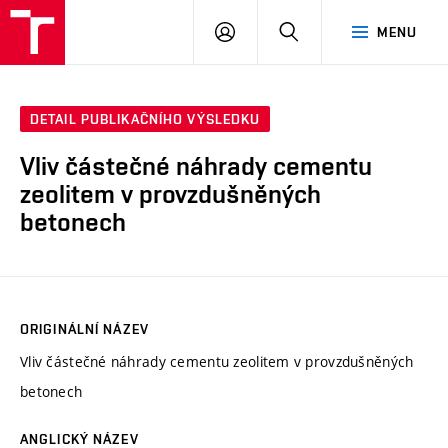
VUT
PŘIHLÁSIT
HLEDAT
MENU
SE
DETAIL PUBLIKAČNÍHO VÝSLEDKU
Vliv částečné náhrady cementu
zeolitem v provzdušněných
betonech
ORIGINÁLNÍ NÁZEV
Vliv částečné náhrady cementu zeolitem v provzdušněných
betonech
ANGLICKÝ NÁZEV