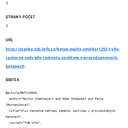
7
STRANY POČET
7
URL
http://stavba.tzb-info.cz/beton-malty-omitky/12551-vliv-
castecne-nahrady-cementu-zeolitem-v-provzdusnenych-
betonech
BIBTEX
@article{BUT114664,

  author="Martin {Sedlmajer} and Adam {Hubáček} and Pavla 
{Rovnaníková}",

  title="Vliv částečné náhrady cementu zeolitem v provzdušněných 
betonech",

  journal="TZB-info",
