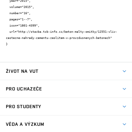
  year="2015",

  volume="2015",

  number="16",

  pages="1--7",

  issn="1801-4399",

  url="http://stavba.tzb-info.cz/beton-malty-omitky/12551-vliv-
castecne-nahrady-cementu-zeolitem-v-provzdusnenych-betonech"

}
ŽIVOT NA VUT
Atmosféra VUT
PRO UCHAZEČE
Prostory školy
Proč na VUT
Koleje
PRO STUDENTY
Studijní programy
Stravování
Předměty
Studijní předpisy
Studium a stáže v zahraničí
Stipendia
Dny otevřených dveří
VĚDA A VÝZKUM
Sport na VUT
(externí
Studijní programy
Poplatky za studium
Uznání zahraničního vzdělání
Knihovny