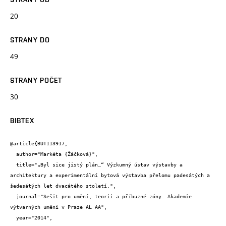
20
STRANY DO
49
STRANY POČET
30
BIBTEX
@article{BUT113917,

  author="Markéta {Žáčková}",

  title="„Byl sice jistý plán…“ Výzkumný ústav výstavby a 
architektury a experimentální bytová výstavba přelomu padesátých a 
šedesátých let dvacátého století.",

  journal="Sešit pro umění, teorii a příbuzné zóny. Akademie 
výtvarných umění v Praze AL AA",

  year="2014",
