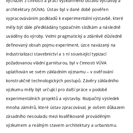
vycházet z činnosti a prací Výzkumného ústavu výstavby a
architektury (VÚVA). Ústav byl v dané době pověřen
vypracováváním podkladů k experimentální výstavbě, které
měly být dále předkládány typizačním složkám a následně
uváděny do výroby. Velmi pragmatický a zdánlivě důsledně
definovaný obsah pojmu experiment, úzce navázaný na
industrializaci stavebnictví a s ní související typizací
požadovanou vládní garniturou, byl v činnosti VÚVA
uplatňován ve svém základním významu – v ověřování
konstrukčně technologických postupů. Závěry základního
výzkumu měly být určující pro další práce v podobě
experimentálních projektů a výstavby. Rozpačitý výsledek
mnoha záměrů, které ústav zpracovával, je ovšem důkazem
zásadního nesouladu mezi kvalifikovaně prováděným
výzkumem a reálným stavem architektury a urbanismu.