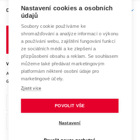
Zpracování osobních údajů uchazečů o studium
Firemní spolupráce
Nastavení cookies a osobních
Mezinárodní vědecká rada
O UNIVERZITĚ
Doktorské studium
Podpora podnikání
E-přihláška
údajů
Zahraniční spolupráce
Systém zajišťování kvality výzkumu
Profil univerzity
Soubory cookie používáme ke
Spolupráce se školami
Vysoké
Výzkumné infrastruktury
shromažďování a analýze informací o výkonu
Udržitelná univerzita
učení
Služby univerzity
Transfer znalostí
a používání webu, zajištění fungování funkcí
technické
Podnikavá univerzita / ContriBUTe
Mezinárodní dohody
ze sociálních médií a ke zlepšení a
Open Science
v
Bezpečná univerzita
přizpůsobení obsahu a reklam. Se souhlasem
Univerzitní sítě
Brně
Projekty
můžeme také předávat marketingovým
VYSOKÉ UČENÍ TECHNICKÉ V BRNĚ
Vyznamenání
platformám některé osobní údaje pro
Projekty ze strukturálních fondů
Antonínská 548/1
www.vut.cz
marketingové účely.
Organizační struktura
602 00 Brno
vut@vutbr.cz
Specifický výzkum
Zjistit více
Úřední deska
Ochrana osobních údajů
POVOLIT VŠE
(externí
Pracovní příležitosti
Nastavení
odkaz)
Podpora a rozvoj zaměstnanců a studujících