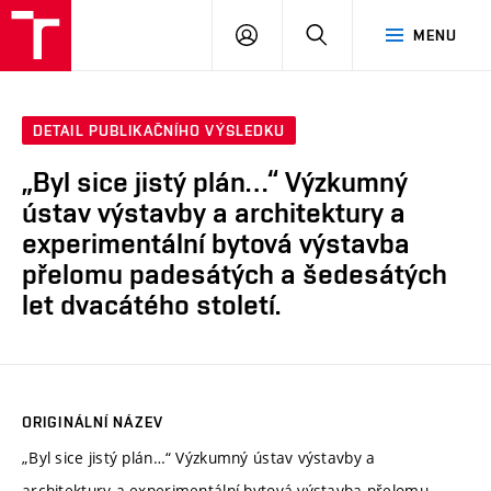
VUT
PŘIHLÁSIT
HLEDAT
MENU
SE
DETAIL PUBLIKAČNÍHO VÝSLEDKU
„Byl sice jistý plán…“ Výzkumný
ústav výstavby a architektury a
experimentální bytová výstavba
přelomu padesátých a šedesátých
let dvacátého století.
ORIGINÁLNÍ NÁZEV
„Byl sice jistý plán…“ Výzkumný ústav výstavby a
architektury a experimentální bytová výstavba přelomu