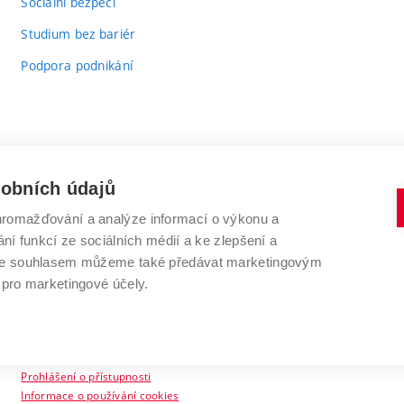
Sociální bezpečí
Studium bez bariér
Podpora podnikání
sobních údajů
romažďování a analýze informací o výkonu a
VYSOKÉ UČENÍ TECHNICKÉ V BRNĚ
ní funkcí ze sociálních médií a ke zlepšení a
Antonínská 548/1
www.vut.cz
 Se souhlasem můžeme také předávat marketingovým
602 00 Brno
vut@vutbr.cz
 pro marketingové účely.
Prohlášení o přístupnosti
Informace o používání cookies