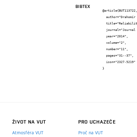
BIBTEX
@article{BUT113722,
  author="Drahomír {Novák} and Ondřej {Slowik} and Maosen {Cao}",

  title="Reliability-Based Optimization: Small Sample Optimization Strategy.",

  journal="Journal of Computer and Communications",

  year="2014",

  volume="2",

  number="11",

  pages="31--37",

  issn="2327-5219"

}
ŽIVOT NA VUT
PRO UCHAZEČE
Atmosféra VUT
Proč na VUT