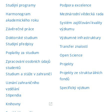
Studijní programy
Podpora excelence
Harmonogram
Mezinárodní vědecká rada
akademického roku
Systém zajišťování kvality
Závěrečné práce
výzkumu
Doktorské studium
Výzkumné infrastruktury
Studijní předpisy
Transfer znalostí
Poplatky za studium
Open Science
Zpracování osobních údajů
Projekty
studentů
Projekty ze strukturálních
Studium a stáže v zahraničí
fondů
Uznání zahraničního
Specifický výzkum
vzdělání
Stipendia
(externí
Knihovny
odkaz)