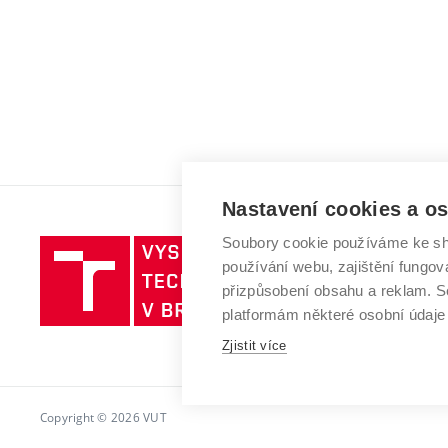
Nastavení cookies a o
Soubory cookie používáme ke sh
Vysoké
používání webu, zajištění fungová
učení
přizpůsobení obsahu a reklam.
technické
platformám některé osobní údaje
v
Brně
Zjistit více
Copyright © 2026 VUT