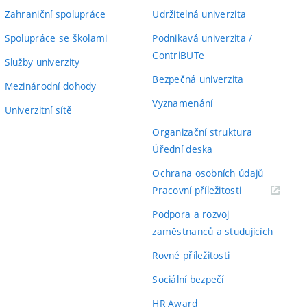
Zahraniční spolupráce
Udržitelná univerzita
Spolupráce se školami
Podnikavá univerzita /
ContriBUTe
Služby univerzity
Bezpečná univerzita
Mezinárodní dohody
Vyznamenání
Univerzitní sítě
Organizační struktura
Úřední deska
Ochrana osobních údajů
(externí
Pracovní příležitosti
odkaz)
Podpora a rozvoj
zaměstnanců a studujících
Rovné příležitosti
Sociální bezpečí
HR Award