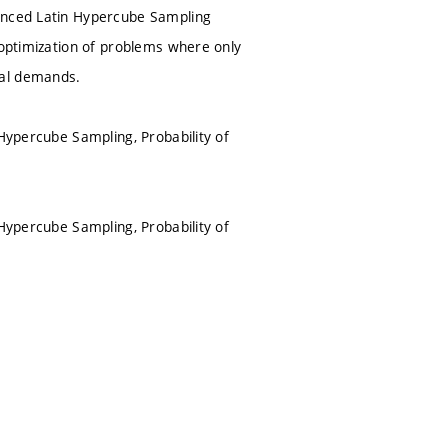
vanced Latin Hypercube Sampling
 optimization of problems where only
nal demands.
 Hypercube Sampling, Probability of
 Hypercube Sampling, Probability of