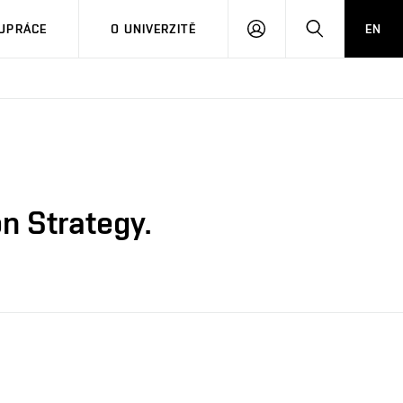
PŘIHLÁSIT
HLEDAT
UPRÁCE
O UNIVERZITĚ
EN
SE
n Strategy.