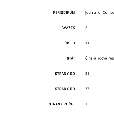
Journal of Comp
PERIODIKUM
2
SVAZEK
11
ČÍSLO
Čínská lidová rep
STÁT
31
STRANY OD
37
STRANY DO
7
STRANY POČET