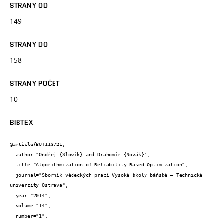
STRANY OD
149
STRANY DO
158
STRANY POČET
10
BIBTEX
@article{BUT113721,

  author="Ondřej {Slowik} and Drahomír {Novák}",

  title="Algorithmization of Reliability-Based Optimization",

  journal="Sborník vědeckých prací Vysoké školy báňské – Technické 
univerzity Ostrava",

  year="2014",

  volume="14",

  number="1",
