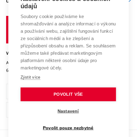
O UNIVERZITĚ
Doktorské studium
Podpora podnikání
E-přihláška
údajů
Zahraniční spolupráce
Systém zajišťování kvality výzkumu
Profil univerzity
Soubory cookie používáme ke
Spolupráce se školami
Vysoké
Výzkumné infrastruktury
shromažďování a analýze informací o výkonu
Udržitelná univerzita
učení
Služby univerzity
Transfer znalostí
a používání webu, zajištění fungování funkcí
technické
Podnikavá univerzita / ContriBUTe
Mezinárodní dohody
ze sociálních médií a ke zlepšení a
Open Science
v
Bezpečná univerzita
přizpůsobení obsahu a reklam. Se souhlasem
Univerzitní sítě
Brně
Projekty
můžeme také předávat marketingovým
VYSOKÉ UČENÍ TECHNICKÉ V BRNĚ
Vyznamenání
platformám některé osobní údaje pro
Projekty ze strukturálních fondů
Antonínská 548/1
www.vut.cz
marketingové účely.
Organizační struktura
602 00 Brno
vut@vutbr.cz
Specifický výzkum
Zjistit více
Úřední deska
Ochrana osobních údajů
POVOLIT VŠE
(externí
Pracovní příležitosti
Nastavení
odkaz)
Podpora a rozvoj zaměstnanců a studujících
Povolit pouze nezbytné
Rovné příležitosti