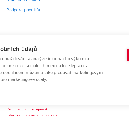
Podpora podnikání
sobních údajů
romažďování a analýze informací o výkonu a
VYSOKÉ UČENÍ TECHNICKÉ V BRNĚ
ní funkcí ze sociálních médií a ke zlepšení a
Antonínská 548/1
www.vut.cz
 Se souhlasem můžeme také předávat marketingovým
602 00 Brno
vut@vutbr.cz
 pro marketingové účely.
Prohlášení o přístupnosti
Informace o používání cookies