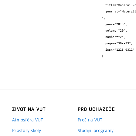
  title="Moderní kompozitní materiály jako náhrada klasické výztuže do betonu",

  journal="Materiály pro stavbu

",

  year="2015",

  volume="20",

  number="2",

  pages="30--33",

  issn="1213-0311"

}
ŽIVOT NA VUT
PRO UCHAZEČE
Atmosféra VUT
Proč na VUT
Prostory školy
Studijní programy