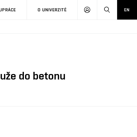
PŘIHLÁSIT
HLEDAT
UPRÁCE
O UNIVERZITĚ
EN
SE
tuže do betonu