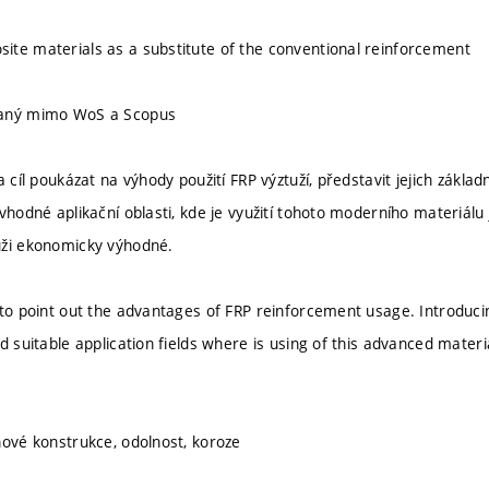
te materials as a substitute of the conventional reinforcement
vaný mimo WoS a Scopus
a cíl poukázat na výhody použití FRP výztuží, představit jejich zákla
vhodné aplikační oblasti, kde je využití tohoto moderního materiálu 
uži ekonomicky výhodné.
 to point out the advantages of FRP reinforcement usage. Introduci
nd suitable application fields where is using of this advanced mate
nové konstrukce, odolnost, koroze