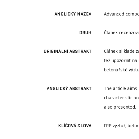
Advanced composi
ANGLICKÝ NÁZEV
Článek recenzo
DRUH
Článek si klade z
ORIGINÁLNÍ ABSTRAKT
též upozornit na 
betonářské výzt
The article aims
ANGLICKÝ ABSTRAKT
characteristic a
also presented.
FRP výztuž, beto
KLÍČOVÁ SLOVA