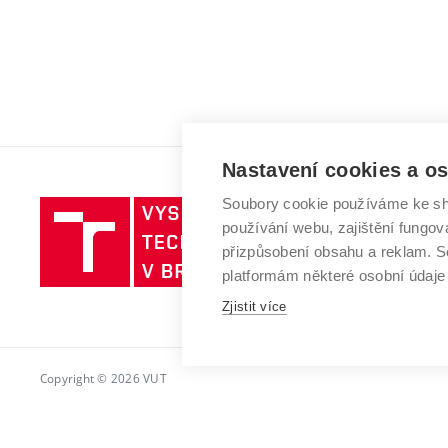
Nastavení cookies a o
Soubory cookie používáme ke sh
Vysoké
používání webu, zajištění fungová
učení
přizpůsobení obsahu a reklam.
technické
platformám některé osobní údaje
v
Brně
Zjistit více
Copyright © 2026 VUT