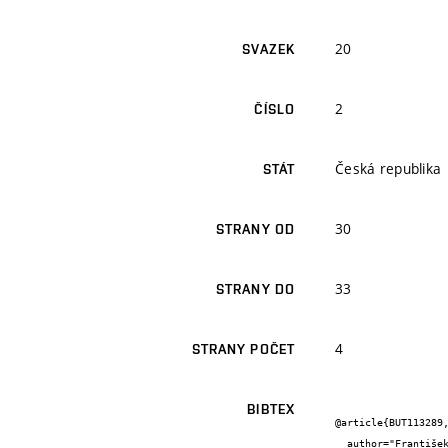
20
SVAZEK
2
ČÍSLO
Česká republika
STÁT
30
STRANY OD
33
STRANY DO
4
STRANY POČET
BIBTEX
@article{BUT113289,
  author="František {Girgle} and David {Horák} and Vojtěch {Kostiha} and Jan {Prokeš} and Petr {Štěpánek}",
