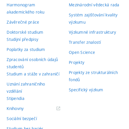
Harmonogram
Mezinárodní vědecká rada
akademického roku
Systém zajišťování kvality
Závěrečné práce
výzkumu
Doktorské studium
Výzkumné infrastruktury
Studijní předpisy
Transfer znalostí
Poplatky za studium
Open Science
Zpracování osobních údajů
Projekty
studentů
Projekty ze strukturálních
Studium a stáže v zahraničí
fondů
Uznání zahraničního
Specifický výzkum
vzdělání
Stipendia
(externí
Knihovny
odkaz)
Sociální bezpečí
Studium bez bariér