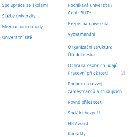
Spolupráce se školami
Podnikavá univerzita /
ContriBUTe
Služby univerzity
Bezpečná univerzita
Mezinárodní dohody
Vyznamenání
Univerzitní sítě
Organizační struktura
Úřední deska
Ochrana osobních údajů
(externí
Pracovní příležitosti
odkaz)
Podpora a rozvoj
zaměstnanců a studujících
Rovné příležitosti
Sociální bezpečí
HR Award
Kontakty