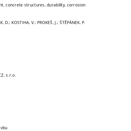
, concrete structures, durability, corrosion
K, D.; KOSTIHA, V.; PROKEŠ, J.; ŠTĚPÁNEK, P.
Z, s.r.o.
avbu