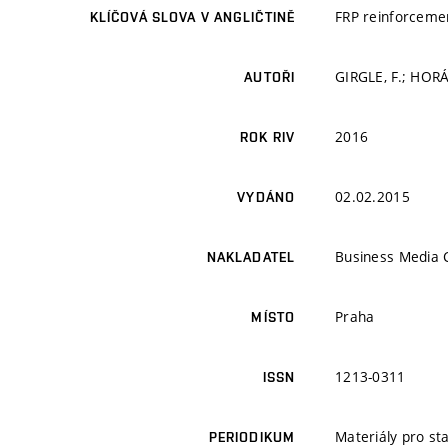
FRP reinforcement
KLÍČOVÁ SLOVA V ANGLIČTINĚ
GIRGLE, F.; HORÁ
AUTOŘI
2016
ROK RIV
02.02.2015
VYDÁNO
Business Media C
NAKLADATEL
Praha
MÍSTO
1213-0311
ISSN
Materiály pro st
PERIODIKUM