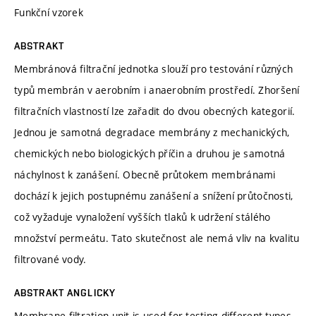
Funkční vzorek
ABSTRAKT
Membránová filtrační jednotka slouží pro testování různých
typů membrán v aerobním i anaerobním prostředí. Zhoršení
filtračních vlastností lze zařadit do dvou obecných kategorií.
Jednou je samotná degradace membrány z mechanických,
chemických nebo biologických příčin a druhou je samotná
náchylnost k zanášení. Obecně průtokem membránami
dochází k jejich postupnému zanášení a snížení průtočnosti,
což vyžaduje vynaložení vyšších tlaků k udržení stálého
množství permeátu. Tato skutečnost ale nemá vliv na kvalitu
filtrované vody.
ABSTRAKT ANGLICKY
Membrane filtration unit is used for testing different types