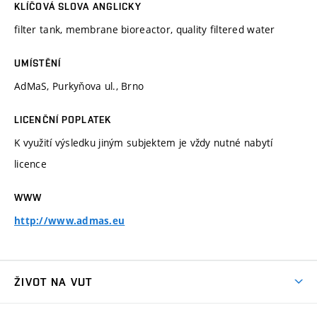
KLÍČOVÁ SLOVA ANGLICKY
filter tank, membrane bioreactor, quality filtered water
UMÍSTĚNÍ
AdMaS, Purkyňova ul., Brno
LICENČNÍ POPLATEK
K využití výsledku jiným subjektem je vždy nutné nabytí
licence
WWW
http://www.admas.eu
ŽIVOT NA VUT
Atmosféra VUT