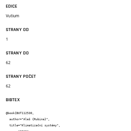
EDICE
Vutium
STRANY OD
1
STRANY DO
62
STRANY POČET
62
BIBTEX
@book{BUT112530,

  author="Aleš {Rubina}",

  title="Klimatizační systémy",
