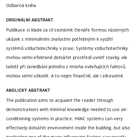
Odborná kniha
ORIGINÁLNÍ ABSTRAKT
Publikace si klade za cíl seznámit čtenáře formou názorných
ukázek s minimálními znalostmi potřebnými k využití
systémů vzduchotechniky v praxi. Systémy vzduchotechniky
mohou velmi efektivně dotvářet prostředí uvnitř stavby, ale
taktéž při zanedbání jednoho z mnoha ovlivňujících faktorů,
mohou velmi uškodit. A to nejen finančně, ale i zdravotně.
ANGLICKÝ ABSTRAKT
The publication aims to acquaint the reader through
demonstrations with minimal knowledge needed to use air-
conditioning systems in practice. HVAC systems can very
effectively dotvářet environment inside the building, but also
neglecting one of the many influencing factors can greatly