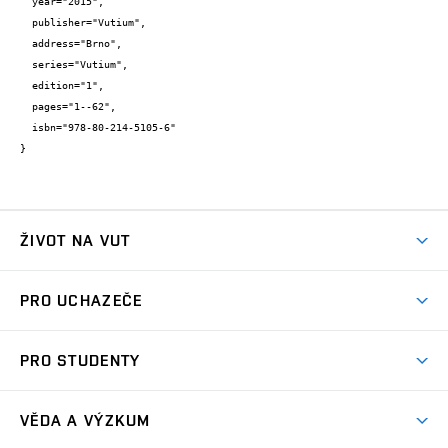
  year="2015",

  publisher="Vutium",

  address="Brno",

  series="Vutium",

  edition="1",

  pages="1--62",

  isbn="978-80-214-5105-6"

}
ŽIVOT NA VUT
Atmosféra VUT
PRO UCHAZEČE
Prostory školy
Proč na VUT
Koleje
PRO STUDENTY
Studijní programy
Stravování
Předměty
Studijní předpisy
Studium a stáže v zahraničí
Stipendia
Dny otevřených dveří
VĚDA A VÝZKUM
Sport na VUT
(externí
Studijní programy
Poplatky za studium
Uznání zahraničního vzdělání
Knihovny
Aktivity pro juniory