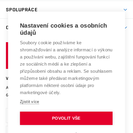
Studentský život
odkaz)
Věda a výzkum na VUT
Harmonogram akademického roku
Zpracování osobních údajů studentů
Sociální bezpečí
SPOLUPRÁCE
Celoživotní vzdělávání
Brno
Podpora excelence
Závěrečné práce
Studium bez bariér
Zpracování osobních údajů uchazečů o studium
Firemní spolupráce
Nastavení cookies a osobních
Mezinárodní vědecká rada
O UNIVERZITĚ
Doktorské studium
Podpora podnikání
E-přihláška
údajů
Zahraniční spolupráce
Systém zajišťování kvality výzkumu
Profil univerzity
Soubory cookie používáme ke
Spolupráce se školami
Vysoké
Výzkumné infrastruktury
shromažďování a analýze informací o výkonu
Udržitelná univerzita
učení
Služby univerzity
Transfer znalostí
a používání webu, zajištění fungování funkcí
technické
Podnikavá univerzita / ContriBUTe
Mezinárodní dohody
ze sociálních médií a ke zlepšení a
Open Science
v
Bezpečná univerzita
přizpůsobení obsahu a reklam. Se souhlasem
Univerzitní sítě
Brně
Projekty
můžeme také předávat marketingovým
VYSOKÉ UČENÍ TECHNICKÉ V BRNĚ
Vyznamenání
platformám některé osobní údaje pro
Projekty ze strukturálních fondů
Antonínská 548/1
www.vut.cz
marketingové účely.
Organizační struktura
602 00 Brno
vut@vutbr.cz
Specifický výzkum
Zjistit více
Úřední deska
Ochrana osobních údajů
POVOLIT VŠE
(externí
Pracovní příležitosti