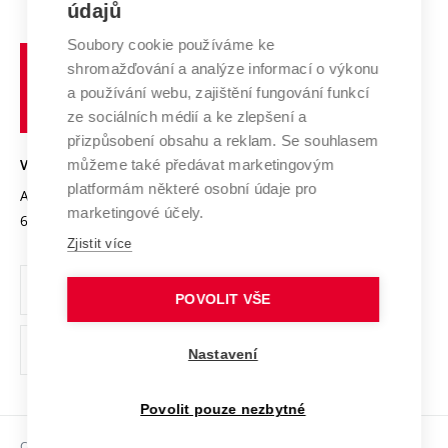
E-přihláška
údajů
Zahraniční spolupráce
Systém zajišťování kvality výzkumu
Profil univerzity
Soubory cookie používáme ke
Spolupráce se školami
Vysoké
Výzkumné infrastruktury
shromažďování a analýze informací o výkonu
Udržitelná univerzita
učení
Služby univerzity
Transfer znalostí
a používání webu, zajištění fungování funkcí
technické
Podnikavá univerzita / ContriBUTe
Mezinárodní dohody
ze sociálních médií a ke zlepšení a
Open Science
v
Bezpečná univerzita
přizpůsobení obsahu a reklam. Se souhlasem
Univerzitní sítě
Brně
Projekty
můžeme také předávat marketingovým
VYSOKÉ UČENÍ TECHNICKÉ V BRNĚ
Vyznamenání
platformám některé osobní údaje pro
Projekty ze strukturálních fondů
Antonínská 548/1
www.vut.cz
marketingové účely.
Organizační struktura
602 00 Brno
vut@vutbr.cz
Specifický výzkum
Zjistit více
Úřední deska
Ochrana osobních údajů
POVOLIT VŠE
(externí
Pracovní příležitosti
Nastavení
odkaz)
Podpora a rozvoj zaměstnanců a studujících
Povolit pouze nezbytné
Rovné příležitosti
Copyright © 2026 VUT