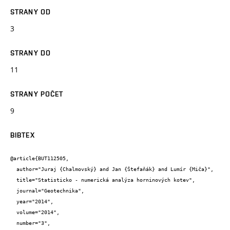
STRANY OD
3
STRANY DO
11
STRANY POČET
9
BIBTEX
@article{BUT112505,

  author="Juraj {Chalmovský} and Jan {Štefaňák} and Lumír {Miča}",

  title="Statisticko - numerická analýza horninových kotev",

  journal="Geotechnika",

  year="2014",

  volume="2014",

  number="3",
