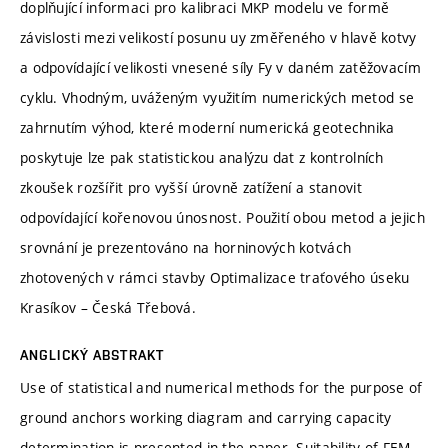
doplňující informaci pro kalibraci MKP modelu ve formě
závislosti mezi velikostí posunu uy změřeného v hlavě kotvy
a odpovídající velikosti vnesené síly Fy v daném zatěžovacím
cyklu. Vhodným, uváženým využitím numerických metod se
zahrnutím výhod, které moderní numerická geotechnika
poskytuje lze pak statistickou analýzu dat z kontrolních
zkoušek rozšířit pro vyšší úrovně zatížení a stanovit
odpovídající kořenovou únosnost. Použití obou metod a jejich
srovnání je prezentováno na horninových kotvách
zhotovených v rámci stavby Optimalizace traťového úseku
Krasíkov – Česká Třebová.
ANGLICKÝ ABSTRAKT
Use of statistical and numerical methods for the purpose of
ground anchors working diagram and carrying capacity
determination is presented in the paper. Suitability of FEM