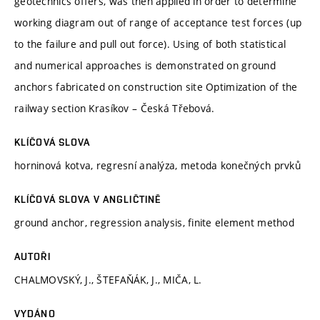
geotechnics offers, was then applied in order to determine
working diagram out of range of acceptance test forces (up
to the failure and pull out force). Using of both statistical
and numerical approaches is demonstrated on ground
anchors fabricated on construction site Optimization of the
railway section Krasíkov – Česká Třebová.
KLÍČOVÁ SLOVA
horninová kotva, regresní analýza, metoda konečných prvků
KLÍČOVÁ SLOVA V ANGLIČTINĚ
ground anchor, regression analysis, finite element method
AUTOŘI
CHALMOVSKÝ, J., ŠTEFAŇÁK, J., MIČA, L.
VYDÁNO