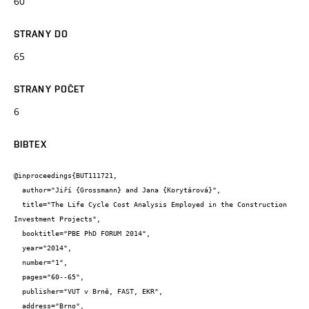
60
STRANY DO
65
STRANY POČET
6
BIBTEX
@inproceedings{BUT111721,

  author="Jiří {Grossmann} and Jana {Korytárová}",

  title="The Life Cycle Cost Analysis Employed in the Construction 
Investment Projects",

  booktitle="PBE PhD FORUM 2014",

  year="2014",

  number="1",

  pages="60--65",

  publisher="VUT v Brně, FAST, EKR",

  address="Brno",
