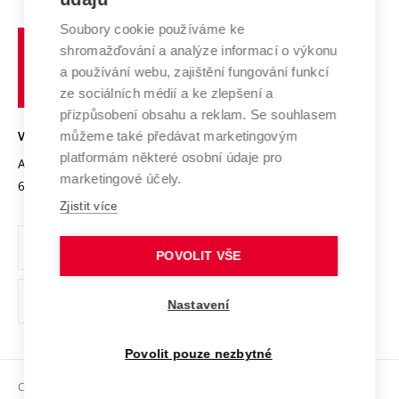
Systém zajišťování kvality výzkumu
Profil univerzity
Soubory cookie používáme ke
Spolupráce se školami
Vysoké
Výzkumné infrastruktury
shromažďování a analýze informací o výkonu
Udržitelná univerzita
učení
Služby univerzity
Transfer znalostí
a používání webu, zajištění fungování funkcí
technické
Podnikavá univerzita / ContriBUTe
Mezinárodní dohody
ze sociálních médií a ke zlepšení a
Open Science
v
Bezpečná univerzita
přizpůsobení obsahu a reklam. Se souhlasem
Univerzitní sítě
Brně
Projekty
můžeme také předávat marketingovým
VYSOKÉ UČENÍ TECHNICKÉ V BRNĚ
Vyznamenání
platformám některé osobní údaje pro
Projekty ze strukturálních fondů
Antonínská 548/1
www.vut.cz
marketingové účely.
Organizační struktura
602 00 Brno
vut@vutbr.cz
Specifický výzkum
Zjistit více
Úřední deska
Ochrana osobních údajů
POVOLIT VŠE
(externí
Pracovní příležitosti
Nastavení
odkaz)
Podpora a rozvoj zaměstnanců a studujících
Povolit pouze nezbytné
Rovné příležitosti
Copyright © 2026 VUT
Sociální bezpečí