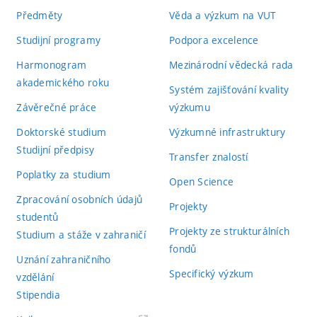
Předměty
Věda a výzkum na VUT
Studijní programy
Podpora excelence
Harmonogram
Mezinárodní vědecká rada
akademického roku
Systém zajišťování kvality
Závěrečné práce
výzkumu
Doktorské studium
Výzkumné infrastruktury
Studijní předpisy
Transfer znalostí
Poplatky za studium
Open Science
Zpracování osobních údajů
Projekty
studentů
Projekty ze strukturálních
Studium a stáže v zahraničí
fondů
Uznání zahraničního
Specifický výzkum
vzdělání
Stipendia