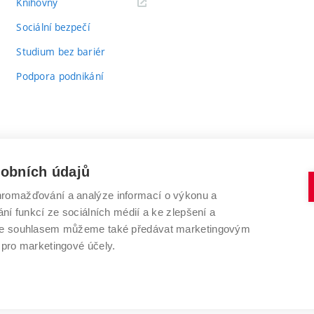
(externí
Knihovny
odkaz)
Sociální bezpečí
Studium bez bariér
Podpora podnikání
sobních údajů
romažďování a analýze informací o výkonu a
VYSOKÉ UČENÍ TECHNICKÉ V BRNĚ
ní funkcí ze sociálních médií a ke zlepšení a
Antonínská 548/1
www.vut.cz
 Se souhlasem můžeme také předávat marketingovým
602 00 Brno
vut@vutbr.cz
 pro marketingové účely.