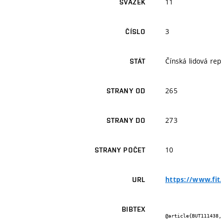
11
SVAZEK
3
ČÍSLO
Čínská lidová rep
STÁT
265
STRANY OD
273
STRANY DO
10
STRANY POČET
https://www.fit
URL
BIBTEX
@article{BUT111438,