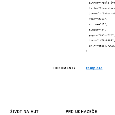
  author="Pavla {Vrábelová} and Petr {Škoda} and Jaroslav {Vážný}",

  title="Classification of Spectra of Emission Line Stars Using Machine Learning Techniques",

  journal="International Journal of Automation and Computing",

  year="2013",

  volume="11",

  number="3",

  pages="265--273",

  issn="1476-8186",

  url="https://www.fit.vut.cz/research/publication/10415/"

}
template
DOKUMENTY
ŽIVOT NA VUT
PRO UCHAZEČE