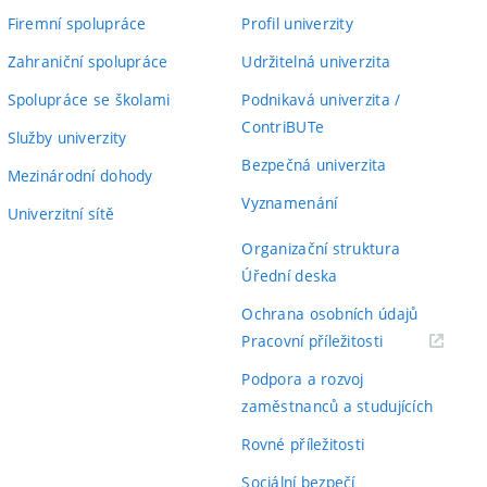
Firemní spolupráce
Profil univerzity
Zahraniční spolupráce
Udržitelná univerzita
Spolupráce se školami
Podnikavá univerzita /
ContriBUTe
Služby univerzity
Bezpečná univerzita
Mezinárodní dohody
Vyznamenání
Univerzitní sítě
Organizační struktura
Úřední deska
Ochrana osobních údajů
(externí
Pracovní příležitosti
odkaz)
Podpora a rozvoj
zaměstnanců a studujících
Rovné příležitosti
Sociální bezpečí