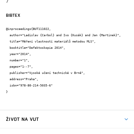
7
BIBTEX
@inproceedings{BUT111022,

  author="Ladislav {Carbol} and Ivo {Kusák} and Jan {Martinek}",

  title="Měření vlastností materiálů metodou MLS",

  booktitle="Defektoskopie 2014",

  year="2014",

  number="1",

  pages="1--7",

  publisher="Vysoké učení technické v Brně",

  address="Praha",

  isbn="978-80-214-5035-6"

}
ŽIVOT NA VUT
Atmosféra VUT