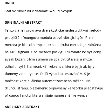
DRUH
Stať ve sborníku v databázi WoS či Scopus
ORIGINÁLNÍ ABSTRAKT
Tento článek srovnává dvě akustické nedestruktivní metody
pro zjištění Youngova modulu osově vibrující tyče. První
metoda je klasická impact-echo a druhá metoda je založena
na MLS signálu. Obě metody poskytují srovnatelné výsledky,
avšak buzení bílým šumem se zdá být citlivější a může
odhalit i vyšší harmonické frekvence, které by jinak byly
tlumeny velmi rychle. Další výhodou testování MLS je
možnost kontinuálního automatizovaného měření. Na
druhou stranu, piezoměnič připevněný ke vzorku představuje
přidanou hmotu, která snižuje naměřené frekvence.
ANGLICKÝ ABSTRAKT