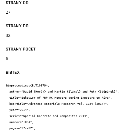
STRANY OD
27
STRANY DO
32
STRANY POČET
6
BIBTEX
@inproceedings{BUT109794,

  author="David {Horák} and Martin {Zlámal} and Petr {Štěpánek}",

  title="Behavior of FRP-RC Members during Exposure to Fire",

  booktitle="Advanced Materials Research Vol. 1054 (2014)",

  year="2014",

  series="Special Concrete and Composites 2014",

  number="1054",

  pages="27--32",
