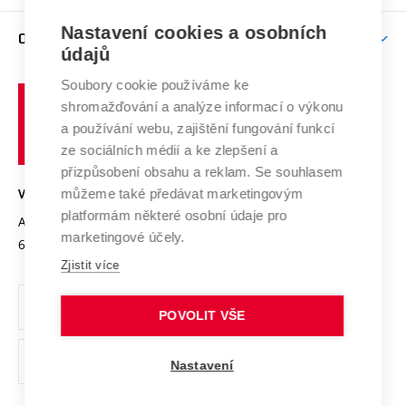
Závěrečné práce
Studium bez bariér
Zpracování osobních údajů uchazečů o studium
Firemní spolupráce
Nastavení cookies a osobních
Mezinárodní vědecká rada
O UNIVERZITĚ
Doktorské studium
Podpora podnikání
E-přihláška
údajů
Zahraniční spolupráce
Systém zajišťování kvality výzkumu
Profil univerzity
Soubory cookie používáme ke
Spolupráce se školami
Vysoké
Výzkumné infrastruktury
shromažďování a analýze informací o výkonu
Udržitelná univerzita
učení
Služby univerzity
Transfer znalostí
a používání webu, zajištění fungování funkcí
technické
Podnikavá univerzita / ContriBUTe
Mezinárodní dohody
ze sociálních médií a ke zlepšení a
Open Science
v
Bezpečná univerzita
přizpůsobení obsahu a reklam. Se souhlasem
Univerzitní sítě
Brně
Projekty
můžeme také předávat marketingovým
VYSOKÉ UČENÍ TECHNICKÉ V BRNĚ
Vyznamenání
platformám některé osobní údaje pro
Projekty ze strukturálních fondů
Antonínská 548/1
www.vut.cz
marketingové účely.
Organizační struktura
602 00 Brno
vut@vutbr.cz
Specifický výzkum
Zjistit více
Úřední deska
Ochrana osobních údajů
POVOLIT VŠE
(externí
Pracovní příležitosti
Nastavení
odkaz)
Podpora a rozvoj zaměstnanců a studujících