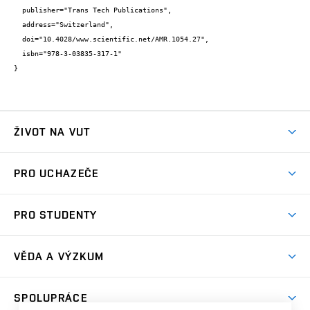
  publisher="Trans Tech Publications",

  address="Switzerland",

  doi="10.4028/www.scientific.net/AMR.1054.27",

  isbn="978-3-03835-317-1"

}
ŽIVOT NA VUT
Atmosféra VUT
PRO UCHAZEČE
Prostory školy
Proč na VUT
Koleje
PRO STUDENTY
Studijní programy
Stravování
Předměty
Studijní předpisy
Studium a stáže v zahraničí
Stipendia
Dny otevřených dveří
VĚDA A VÝZKUM
Sport na VUT
(externí
Studijní programy
Poplatky za studium
Uznání zahraničního vzdělání
Knihovny
Aktivity pro juniory
Studentský život
odkaz)
Věda a výzkum na VUT
Harmonogram akademického roku
Zpracování osobních údajů studentů
Sociální bezpečí
SPOLUPRÁCE
Celoživotní vzdělávání
Brno
Podpora excelence