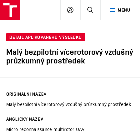
VUT
PŘIHLÁSIT
HLEDAT
MENU
SE
DETAIL APLIKOVANÉHO VÝSLEDKU
Malý bezpilotní vícerotorový vzdušný
průzkumný prostředek
ORIGINÁLNÍ NÁZEV
Malý bezpilotní vícerotorový vzdušný průzkumný prostředek
ANGLICKÝ NÁZEV
Micro reconnaissance multirotor UAV