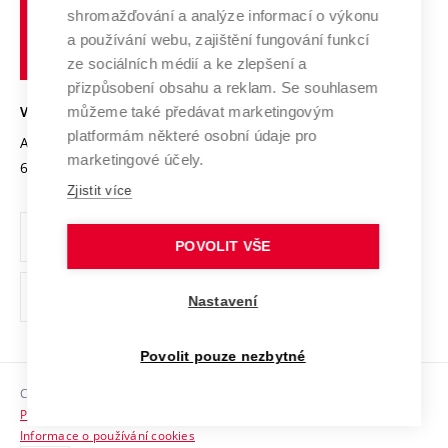
Vysoké
Výzkumné infrastruktury
shromažďování a analýze informací o výkonu
Udržitelná univerzita
učení
Služby univerzity
Transfer znalostí
a používání webu, zajištění fungování funkcí
technické
Podnikavá univerzita / ContriBUTe
Mezinárodní dohody
ze sociálních médií a ke zlepšení a
Open Science
v
Bezpečná univerzita
přizpůsobení obsahu a reklam. Se souhlasem
Univerzitní sítě
Brně
Projekty
můžeme také předávat marketingovým
VYSOKÉ UČENÍ TECHNICKÉ V BRNĚ
Vyznamenání
platformám některé osobní údaje pro
Projekty ze strukturálních fondů
Antonínská 548/1
www.vut.cz
marketingové účely.
Organizační struktura
602 00 Brno
vut@vutbr.cz
Specifický výzkum
Zjistit více
Úřední deska
Ochrana osobních údajů
POVOLIT VŠE
(externí
Pracovní příležitosti
Nastavení
odkaz)
Podpora a rozvoj zaměstnanců a studujících
Povolit pouze nezbytné
Rovné příležitosti
Copyright © 2026 VUT
Sociální bezpečí
Prohlášení o přístupnosti
HR Award
Informace o používání cookies