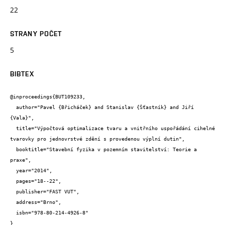
22
STRANY POČET
5
BIBTEX
@inproceedings{BUT109233,

  author="Pavel {Břicháček} and Stanislav {Šťastník} and Jiří 
{Vala}",

  title="Výpočtová optimalizace tvaru a vnitřního uspořádání cihelné 
tvarovky pro jednovrstvé zdění s provedenou výplní dutin",

  booktitle="Stavební fyzika v pozemním stavitelství: Teorie a 
praxe",

  year="2014",

  pages="18--22",

  publisher="FAST VUT",

  address="Brno",

  isbn="978-80-214-4926-8"

}