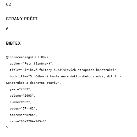
62
STRANY POČET
6
BIBTEX
@inproceedings{BUT10877,

  author="Petr {Šimůnek}",

  title="Rizikové faktory hurdiskových stropních konstrukcí",

  booktitle="5. Odborná konference doktorského studia, díl 3. - 
Konstrukce a dopravní stavby",

  year="2003",

  volume="2003",

  number="02",

  pages="57--62",

  address="Brno",

  isbn="80-7204-265-3"

}