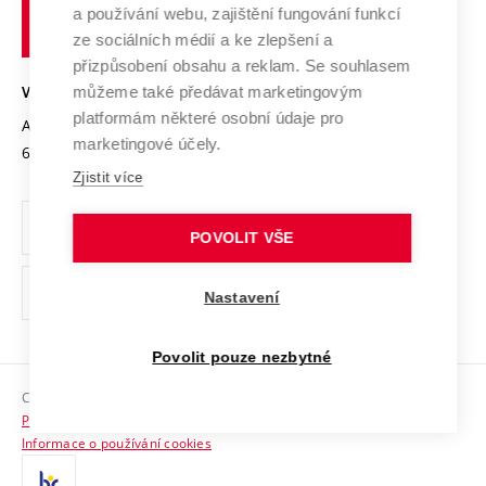
Služby univerzity
Transfer znalostí
a používání webu, zajištění fungování funkcí
technické
Podnikavá univerzita / ContriBUTe
Mezinárodní dohody
ze sociálních médií a ke zlepšení a
Open Science
v
Bezpečná univerzita
přizpůsobení obsahu a reklam. Se souhlasem
Univerzitní sítě
Brně
Projekty
můžeme také předávat marketingovým
VYSOKÉ UČENÍ TECHNICKÉ V BRNĚ
Vyznamenání
platformám některé osobní údaje pro
Projekty ze strukturálních fondů
Antonínská 548/1
www.vut.cz
marketingové účely.
Organizační struktura
602 00 Brno
vut@vutbr.cz
Specifický výzkum
Zjistit více
Úřední deska
Ochrana osobních údajů
POVOLIT VŠE
(externí
Pracovní příležitosti
Nastavení
odkaz)
Podpora a rozvoj zaměstnanců a studujících
Povolit pouze nezbytné
Rovné příležitosti
Copyright © 2026 VUT
Sociální bezpečí
Prohlášení o přístupnosti
HR Award
Informace o používání cookies