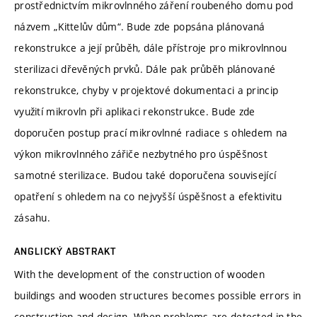
prostřednictvím mikrovlnného záření roubeného domu pod
názvem „Kittelův dům“. Bude zde popsána plánovaná
rekonstrukce a její průběh, dále přístroje pro mikrovlnnou
sterilizaci dřevěných prvků. Dále pak průběh plánované
rekonstrukce, chyby v projektové dokumentaci a princip
využití mikrovln při aplikaci rekonstrukce. Bude zde
doporučen postup prací mikrovlnné radiace s ohledem na
výkon mikrovlnného zářiče nezbytného pro úspěšnost
samotné sterilizace. Budou také doporučena související
opatření s ohledem na co nejvyšší úspěšnost a efektivitu
zásahu.
ANGLICKÝ ABSTRAKT
With the development of the construction of wooden
buildings and wooden structures becomes possible errors in
construction and design. When problems are detected in the