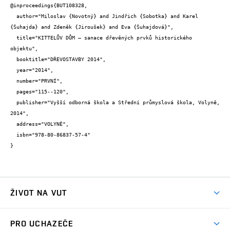
@inproceedings{BUT108328,

  author="Miloslav {Novotný} and Jindřich {Sobotka} and Karel 
{Šuhajda} and Zdeněk {Jiroušek} and Eva {Šuhajdová}",

  title="KITTELŮV DŮM – sanace dřevěných prvků historického 
objektu",

  booktitle="DŘEVOSTAVBY 2014",

  year="2014",

  number="PRVNÍ",

  pages="115--120",

  publisher="Vyšší odborná škola a Střední průmyslová škola, Volyně, 
2014",

  address="VOLYNĚ",

  isbn="978-80-86837-57-4"

}
ŽIVOT NA VUT
Atmosféra VUT
PRO UCHAZEČE