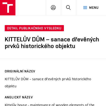
VUT
PŘIHLÁSIT
HLEDAT
MENU
SE
DETAIL PUBLIKAČNÍHO VÝSLEDKU
KITTELŮV DŮM – sanace dřevěných
prvků historického objektu
ORIGINÁLNÍ NÁZEV
KITTELŮV DŮM – sanace dřevěných prvků historického
objektu
ANGLICKÝ NÁZEV
Kittelův house - maintenance of wooden elements of the