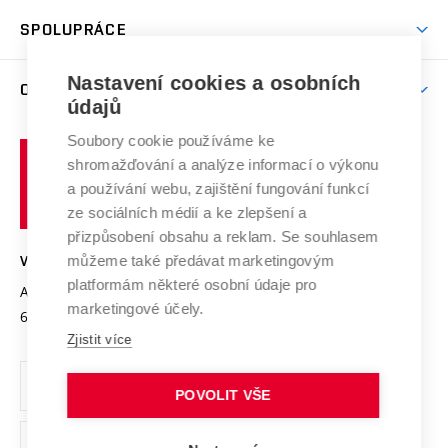
Studentský život
odkaz)
Věda a výzkum na VUT
Harmonogram akademického roku
Zpracování osobních údajů studentů
Sociální bezpečí
SPOLUPRÁCE
Celoživotní vzdělávání
Brno
Podpora excelence
Závěrečné práce
Studium bez bariér
Zpracování osobních údajů uchazečů o studium
Firemní spolupráce
Nastavení cookies a osobních
Mezinárodní vědecká rada
O UNIVERZITĚ
Doktorské studium
Podpora podnikání
E-přihláška
údajů
Zahraniční spolupráce
Systém zajišťování kvality výzkumu
Profil univerzity
Soubory cookie používáme ke
Spolupráce se školami
Vysoké
Výzkumné infrastruktury
shromažďování a analýze informací o výkonu
Udržitelná univerzita
učení
Služby univerzity
Transfer znalostí
a používání webu, zajištění fungování funkcí
technické
Podnikavá univerzita / ContriBUTe
Mezinárodní dohody
ze sociálních médií a ke zlepšení a
Open Science
v
Bezpečná univerzita
přizpůsobení obsahu a reklam. Se souhlasem
Univerzitní sítě
Brně
Projekty
můžeme také předávat marketingovým
VYSOKÉ UČENÍ TECHNICKÉ V BRNĚ
Vyznamenání
platformám některé osobní údaje pro
Projekty ze strukturálních fondů
Antonínská 548/1
www.vut.cz
marketingové účely.
Organizační struktura
602 00 Brno
vut@vutbr.cz
Specifický výzkum
Zjistit více
Úřední deska
Ochrana osobních údajů
POVOLIT VŠE
(externí
Pracovní příležitosti