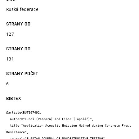
Ruská federace
STRANY OD
127
STRANY DO
131
STRANY POČET
6
BIBTEX
@article{BUT107492,

  author="Luboš {Pazdera} and Libor {Topolář}",

  title="Application Acoustic Emission Method during Concrete Frost 
Resistance",

  journal="RUSSIAN JOURNAL OF NONDESTRUCTIVE TESTING",
