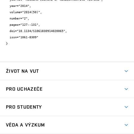
  year="2014",

  volume="2014(50)",

  number="2",

  pages="127--131",

  doi="10.1134/S1061830914020065",

  issn="1061-8309"

}
ŽIVOT NA VUT
Atmosféra VUT
PRO UCHAZEČE
Prostory školy
Proč na VUT
Koleje
PRO STUDENTY
Studijní programy
Stravování
Předměty
Studijní předpisy
Studium a stáže v zahraničí
Stipendia
Dny otevřených dveří
VĚDA A VÝZKUM
Sport na VUT
(externí
Studijní programy
Poplatky za studium
Uznání zahraničního vzdělání
Knihovny
Aktivity pro juniory