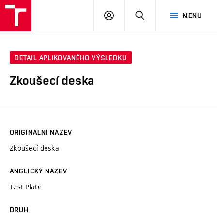
VUT
PŘIHLÁSIT
HLEDAT
MENU
SE
DETAIL APLIKOVANÉHO VÝSLEDKU
Zkoušecí deska
ORIGINÁLNÍ NÁZEV
Zkoušecí deska
ANGLICKÝ NÁZEV
Test Plate
DRUH