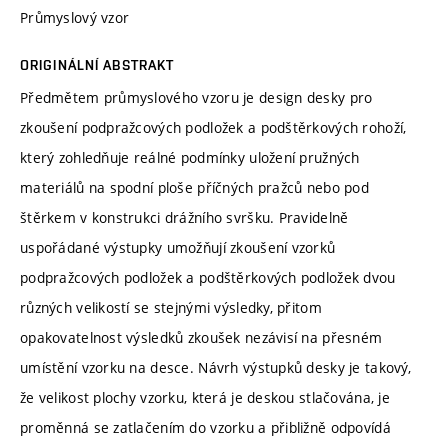
Průmyslový vzor
ORIGINÁLNÍ ABSTRAKT
Předmětem průmyslového vzoru je design desky pro
zkoušení podpražcových podložek a podštěrkových rohoží,
který zohledňuje reálné podmínky uložení pružných
materiálů na spodní ploše příčných pražců nebo pod
štěrkem v konstrukci drážního svršku. Pravidelně
uspořádané výstupky umožňují zkoušení vzorků
podpražcových podložek a podštěrkových podložek dvou
různých velikostí se stejnými výsledky, přitom
opakovatelnost výsledků zkoušek nezávisí na přesném
umístění vzorku na desce. Návrh výstupků desky je takový,
že velikost plochy vzorku, která je deskou stlačována, je
proměnná se zatlačením do vzorku a přibližně odpovídá