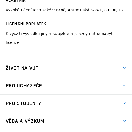
VLASTNÍK
Vysoké učení technické v Brně, Antonínská 548/1, 60190, CZ
LICENČNÍ POPLATEK
K využití výsledku jiným subjektem je vždy nutné nabytí
licence
ŽIVOT NA VUT
Atmosféra VUT
PRO UCHAZEČE
Prostory školy
Proč na VUT
Koleje
PRO STUDENTY
Studijní programy
Stravování
Předměty
Studijní předpisy
Studium a stáže v zahraničí
Stipendia
Dny otevřených dveří
VĚDA A VÝZKUM
Sport na VUT
(externí
Studijní programy
Poplatky za studium
Uznání zahraničního vzdělání
Knihovny
Aktivity pro juniory
Studentský život