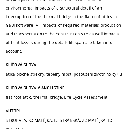
environmental impacts of a structural detail of an
interruption of the thermal bridge in the flat roof attics in
GaBi software. All impacts of required materials production
and transportation to the construction site as well impacts
of heat losses during the details lifespan are taken into
account.
KLÍČOVÁ SLOVA
atika ploché střechy, tepelný most, posouzení životního cyklu
KLÍČOVÁ SLOVA V ANGLIČTINĚ
flat roof attic, thermal bridge, Life Cycle Assessment
AUTOŘI
STRUHALA, K.; MATĚJKA, L.; STRÁNSKÁ, Z.; MATĚJKA, L.;
PĚNČÍK, J.