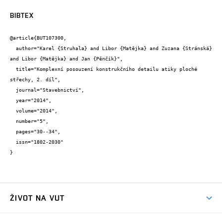
BIBTEX
@article{BUT107300,

  author="Karel {Struhala} and Libor {Matějka} and Zuzana {Stránská} 
and Libor {Matějka} and Jan {Pěnčík}",

  title="Komplexní posouzení konstrukčního detailu atiky ploché 
střechy, 2. díl",

  journal="Stavebnictví",

  year="2014",

  volume="2014",

  number="5",

  pages="30--34",

  issn="1802-2030"

}
ŽIVOT NA VUT
Atmosféra VUT