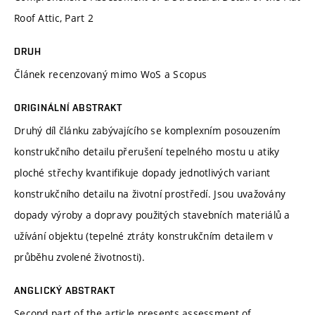
Roof Attic, Part 2
DRUH
Článek recenzovaný mimo WoS a Scopus
ORIGINÁLNÍ ABSTRAKT
Druhý díl článku zabývajícího se komplexním posouzením
konstrukčního detailu přerušení tepelného mostu u atiky
ploché střechy kvantifikuje dopady jednotlivých variant
konstrukčního detailu na životní prostředí. Jsou uvažovány
dopady výroby a dopravy použitých stavebních materiálů a
užívání objektu (tepelné ztráty konstrukčním detailem v
průběhu zvolené životnosti).
ANGLICKÝ ABSTRAKT
Second part of the article presents assessment of