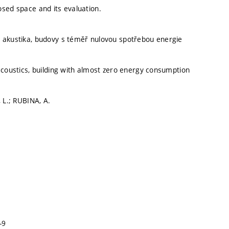
osed space and its evaluation.
 akustika, budovy s téměř nulovou spotřebou energie
 acoustics, building with almost zero energy consumption
, L.; RUBINA, A.
-9