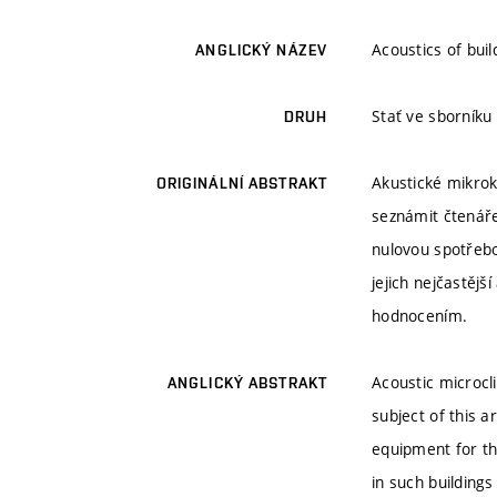
Acoustics of bui
ANGLICKÝ NÁZEV
Stať ve sborníku
DRUH
Akustické mikrok
ORIGINÁLNÍ ABSTRAKT
seznámit čtenáře
nulovou spotřebo
jejich nejčastějš
hodnocením.
Acoustic microcl
ANGLICKÝ ABSTRAKT
subject of this a
equipment for th
in such building