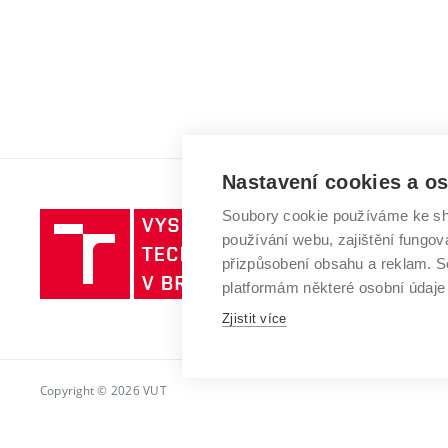
Nastavení cookies a o
Soubory cookie používáme ke sh
Vysoké
používání webu, zajištění fungová
učení
přizpůsobení obsahu a reklam.
technické
platformám některé osobní údaje
v
Brně
Zjistit více
Copyright © 2026 VUT