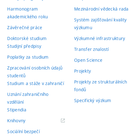
Harmonogram
Mezinárodní vědecká rada
akademického roku
Systém zajišťování kvality
Závěrečné práce
výzkumu
Doktorské studium
Výzkumné infrastruktury
Studijní předpisy
Transfer znalostí
Poplatky za studium
Open Science
Zpracování osobních údajů
Projekty
studentů
Projekty ze strukturálních
Studium a stáže v zahraničí
fondů
Uznání zahraničního
Specifický výzkum
vzdělání
Stipendia
(externí
Knihovny
odkaz)
Sociální bezpečí