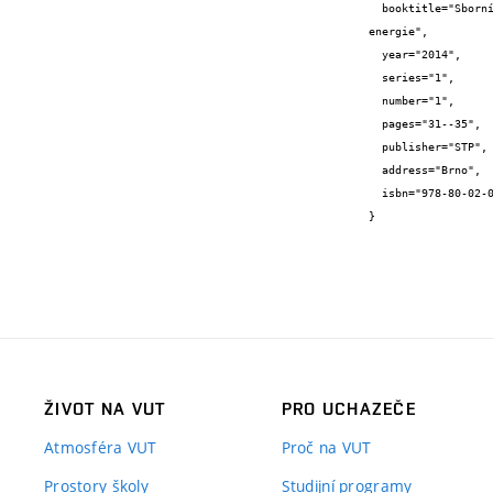
  booktitle="Sborník přednášek konference technická zařízení a kvalita vnitřního prostředí v budovách s téměř nulovou spotřebou 
energie",

  year="2014",

  series="1",

  number="1",

  pages="31--35",

  publisher="STP",

  address="Brno",

  isbn="978-80-02-02526-9"

}
ŽIVOT NA VUT
PRO UCHAZEČE
Atmosféra VUT
Proč na VUT
Prostory školy
Studijní programy