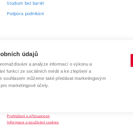
Studium bez bariér
Podpora podnikání
sobních údajů
romažďování a analýze informací o výkonu a
VYSOKÉ UČENÍ TECHNICKÉ V BRNĚ
ní funkcí ze sociálních médií a ke zlepšení a
Antonínská 548/1
www.vut.cz
 Se souhlasem můžeme také předávat marketingovým
602 00 Brno
vut@vutbr.cz
 pro marketingové účely.
Prohlášení o přístupnosti
Informace o používání cookies