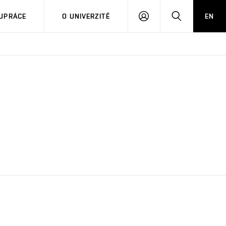
PŘIHLÁSIT
HLEDAT
UPRÁCE
O UNIVERZITĚ
EN
SE