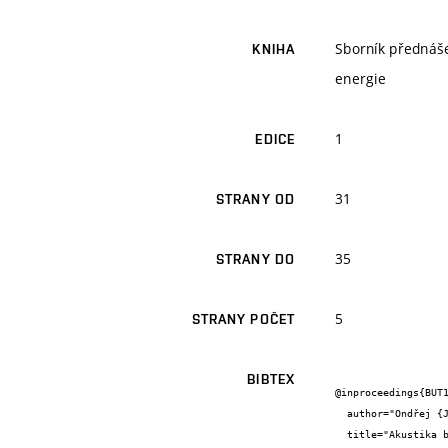
Sborník přednáše
KNIHA
energie
1
EDICE
31
STRANY OD
35
STRANY DO
5
STRANY POČET
BIBTEX
@inproceedings{BUT1
  author="Ondřej {Jelínek} and Lukáš {Frič} and Aleš {Rubina}",

  title="Akustika budov s téměř nulovou spotřebou energie",
