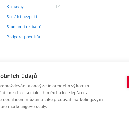
(externí
Knihovny
odkaz)
Sociální bezpečí
Studium bez bariér
Podpora podnikání
sobních údajů
romažďování a analýze informací o výkonu a
VYSOKÉ UČENÍ TECHNICKÉ V BRNĚ
ní funkcí ze sociálních médií a ke zlepšení a
Antonínská 548/1
www.vut.cz
 Se souhlasem můžeme také předávat marketingovým
602 00 Brno
vut@vutbr.cz
 pro marketingové účely.