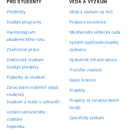
PRO STUDENTY
VĚDA A VÝZKUM
Předměty
Věda a výzkum na VUT
Studijní programy
Podpora excelence
Harmonogram
Mezinárodní vědecká rada
akademického roku
Systém zajišťování kvality
Závěrečné práce
výzkumu
Doktorské studium
Výzkumné infrastruktury
Studijní předpisy
Transfer znalostí
Poplatky za studium
Open Science
Zpracování osobních údajů
Projekty
studentů
Projekty ze strukturálních
Studium a stáže v zahraničí
fondů
Uznání zahraničního
Specifický výzkum
vzdělání
Stipendia