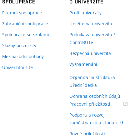
SPOLUPRÁCE
O UNIVERZITĚ
Firemní spolupráce
Profil univerzity
Zahraniční spolupráce
Udržitelná univerzita
Spolupráce se školami
Podnikavá univerzita /
ContriBUTe
Služby univerzity
Bezpečná univerzita
Mezinárodní dohody
Vyznamenání
Univerzitní sítě
Organizační struktura
Úřední deska
Ochrana osobních údajů
(externí
Pracovní příležitosti
odkaz)
Podpora a rozvoj
zaměstnanců a studujících
Rovné příležitosti