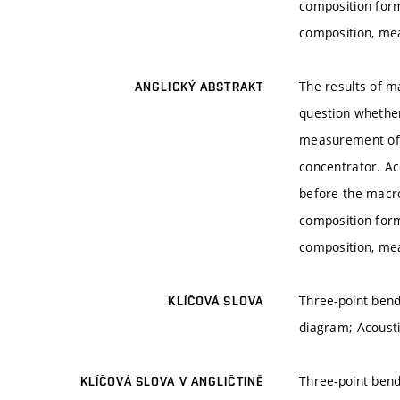
composition form
composition, mea
The results of m
ANGLICKÝ ABSTRAKT
question whether
measurement of a
concentrator. Ac
before the macro
composition form
composition, mea
Three-point bend
KLÍČOVÁ SLOVA
diagram; Acoust
Three-point bend
KLÍČOVÁ SLOVA V ANGLIČTINĚ