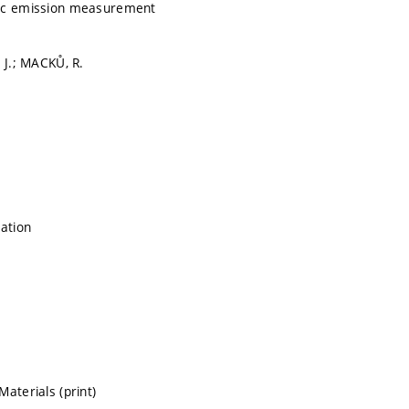
ic emission measurement
 J.; MACKŮ, R.
cation
aterials (print)