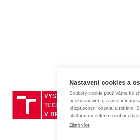
Nastavení cookies a o
Soubory cookie používáme ke sh
Vysoké
používání webu, zajištění fungová
učení
přizpůsobení obsahu a reklam.
technické
platformám některé osobní údaje
v
Brně
Zjistit více