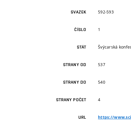
592-593
SVAZEK
1
ČÍSLO
Švýcarská konfe
STÁT
537
STRANY OD
540
STRANY DO
4
STRANY POČET
https://www.sci
URL