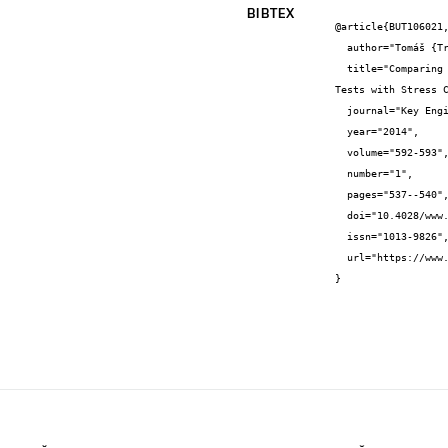
BIBTEX
@article{BUT106021,
  author="Tomáš {Trčka} and Jaromír {Láník} and Robert {Macků}",

  title="Comparing the Properties of Polypropylene Fibers Contained in Ordinary and Lightweight Concrete Using Three-Point Bending 
Tests with Stress C
  journal="Key Engineering Materials (print)",

  year="2014",

  volume="592-593",

  number="1",

  pages="537--540",

  doi="10.4028/www.scientific.net/KEM.592-593.537",

  issn="1013-9826",

  url="https://www.scientific.net/KEM.592-593.537"

}