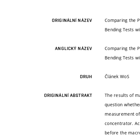
Comparing the Pr
ORIGINÁLNÍ NÁZEV
Bending Tests w
Comparing the Pr
ANGLICKÝ NÁZEV
Bending Tests w
Článek WoS
DRUH
The results of m
ORIGINÁLNÍ ABSTRAKT
question whether
measurement of a
concentrator. Ac
before the macro