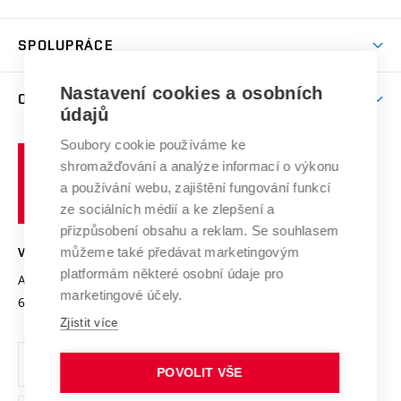
(externí
Studijní programy
Poplatky za studium
Uznání zahraničního vzdělání
Knihovny
Aktivity pro juniory
Studentský život
odkaz)
Věda a výzkum na VUT
Harmonogram akademického roku
Zpracování osobních údajů studentů
Sociální bezpečí
SPOLUPRÁCE
Celoživotní vzdělávání
Brno
Podpora excelence
Závěrečné práce
Studium bez bariér
Zpracování osobních údajů uchazečů o studium
Firemní spolupráce
Nastavení cookies a osobních
Mezinárodní vědecká rada
O UNIVERZITĚ
Doktorské studium
Podpora podnikání
E-přihláška
údajů
Zahraniční spolupráce
Systém zajišťování kvality výzkumu
Profil univerzity
Soubory cookie používáme ke
Spolupráce se školami
Vysoké
Výzkumné infrastruktury
shromažďování a analýze informací o výkonu
Udržitelná univerzita
učení
Služby univerzity
Transfer znalostí
a používání webu, zajištění fungování funkcí
technické
Podnikavá univerzita / ContriBUTe
Mezinárodní dohody
ze sociálních médií a ke zlepšení a
Open Science
v
Bezpečná univerzita
přizpůsobení obsahu a reklam. Se souhlasem
Univerzitní sítě
Brně
Projekty
můžeme také předávat marketingovým
VYSOKÉ UČENÍ TECHNICKÉ V BRNĚ
Vyznamenání
platformám některé osobní údaje pro
Projekty ze strukturálních fondů
Antonínská 548/1
www.vut.cz
marketingové účely.
Organizační struktura
602 00 Brno
vut@vutbr.cz
Specifický výzkum
Zjistit více
Úřední deska
Ochrana osobních údajů
POVOLIT VŠE