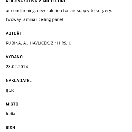
KLÍČOVÁ SLOVA V ANGLIČTINĚ
airconditioning, new solution for air supply to surgery,
twoway laminar ceiling panel
AUTOŘI
RUBINA, A.; HAVLÍČEK, Z.; HIRŠ, J.
VYDÁNO
28.02.2014
NAKLADATEL
IJCR
MÍSTO
India
ISSN