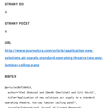
STRANY DO
4
STRANY POČET
4
URL
http://www.journalcra.com/article/application-new-
solutions-air-supply-standard-operating-theatre-two-way-
laminar-ceiling-pane
BIBTEX
@article{BUT106013,

  author="Aleš {Rubina} and Zdeněk {Havlíček} and Jiří {Hirš}",

  title="Application of new solutions air supply to a standard 
operating theatre, two-way laminar ceiling panel",

  journal="International Journal of Current Research",
