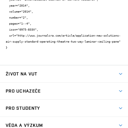
  year="2014",

  volume="2014",

  number="2",

  pages="1--4",

  issn="0975-833X",

  url="http://www.journalcra.com/article/application-new-solutions-
air-supply-standard-operating-theatre-two-way-laminar-ceiling-pane"

}
ŽIVOT NA VUT
Atmosféra VUT
PRO UCHAZEČE
Prostory školy
Proč na VUT
Koleje
PRO STUDENTY
Studijní programy
Stravování
Předměty
Studijní předpisy
Studium a stáže v zahraničí
Stipendia
Dny otevřených dveří
VĚDA A VÝZKUM
Sport na VUT