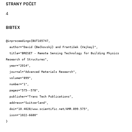
STRANY POČET
4
BIBTEX
@inproceedings{BUT105747,

  author="David {Bečkovský} and František {Vajkay}",

  title="BRESET - Remote Sensing Technology for Building Physics 
Research of Structures",

  year="2014",

  journal="Advanced Materials Research",

  volume="899",

  number="1",

  pages="575--578",

  publisher="Trans Tech Publications",

  address="Switzerland",

  doi="10.4028/www.scientific.net/AMR.899.575",

  issn="1022-6680"

}