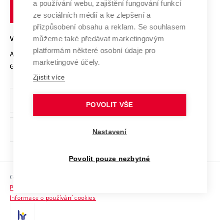
Transfer znalostí
a používání webu, zajištění fungování funkcí
technické
Podnikavá univerzita / ContriBUTe
Mezinárodní dohody
ze sociálních médií a ke zlepšení a
Open Science
v
Bezpečná univerzita
přizpůsobení obsahu a reklam. Se souhlasem
Univerzitní sítě
Brně
Projekty
můžeme také předávat marketingovým
VYSOKÉ UČENÍ TECHNICKÉ V BRNĚ
Vyznamenání
platformám některé osobní údaje pro
Projekty ze strukturálních fondů
Antonínská 548/1
www.vut.cz
marketingové účely.
Organizační struktura
602 00 Brno
vut@vutbr.cz
Specifický výzkum
Zjistit více
Úřední deska
Ochrana osobních údajů
POVOLIT VŠE
(externí
Pracovní příležitosti
Nastavení
odkaz)
Podpora a rozvoj zaměstnanců a studujících
Povolit pouze nezbytné
Rovné příležitosti
Copyright © 2026 VUT
Sociální bezpečí
Prohlášení o přístupnosti
HR Award
Informace o používání cookies