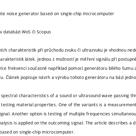
ite noise generator based on single-chip microcomputer
 v databázi WoS či Scopus
ích charakteristik při průchodu zvuku či ultrazvuku je vhodnou ned
arakteristik látek. Jednou z možností je měření signálu při postupn
íce frekvencí současně například pomocí generátoru bílého šumu a
lu. Článek popisuje návrh a výrobu tohoto generátoru na bázi jedn
spectral characteristics of a sound or ultrasound wave passing t
testing material properties. One of the variants is a measurement
ignal. Another option is testing of multiple frequencies simultaneo
alysis is applied on the outcoming signal. The article describes a 
based on single-chip microcomputer.