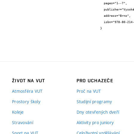
  pages="1--7",

  publisher="Vysoké učení technické v Brně, Fakulta stavební",

  address="Brno",

  isbn="978-80-214-4851-3"

}
ŽIVOT NA VUT
PRO UCHAZEČE
Atmosféra VUT
Proč na VUT
Prostory školy
Studijní programy
Koleje
Dny otevřených dveří
Stravování
Aktivity pro juniory
Sport na VUT
Celoživotní vzdělávání