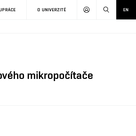
PŘIHLÁSIT
HLEDAT
UPRÁCE
O UNIVERZITĚ
EN
SE
pového mikropočítače