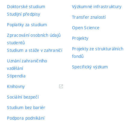
Doktorské studium
Výzkumné infrastruktury
Studijní předpisy
Transfer znalostí
Poplatky za studium
Open Science
Zpracování osobních údajů
Projekty
studentů
Projekty ze strukturálních
Studium a stáže v zahraničí
fondů
Uznání zahraničního
Specifický výzkum
vzdělání
Stipendia
(externí
Knihovny
odkaz)
Sociální bezpečí
Studium bez bariér
Podpora podnikání