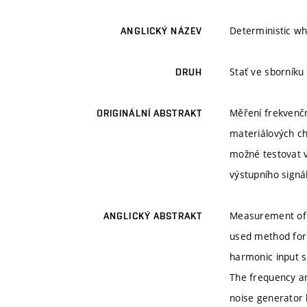
Deterministic wh
ANGLICKÝ NÁZEV
Stať ve sborníku
DRUH
Měření frekvenčn
ORIGINÁLNÍ ABSTRAKT
materiálových ch
možné testovat v
výstupního signá
Measurement of 
ANGLICKÝ ABSTRAKT
used method for 
harmonic input s
The frequency an
noise generator 