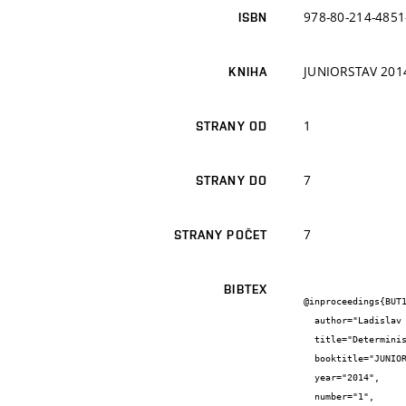
978-80-214-4851
ISBN
JUNIORSTAV 2014
KNIHA
1
STRANY OD
7
STRANY DO
7
STRANY POČET
BIBTEX
@inproceedings{BUT1
  author="Ladislav {Carbol} and Jan {Martinek}",

  title="Deterministický generátor bílého šumu na bázi jednočipového mikropočítače",

  booktitle="JUNIORSTAV 2014 - 16. odborná konference doktorského studia",

  year="2014",

  number="1",
