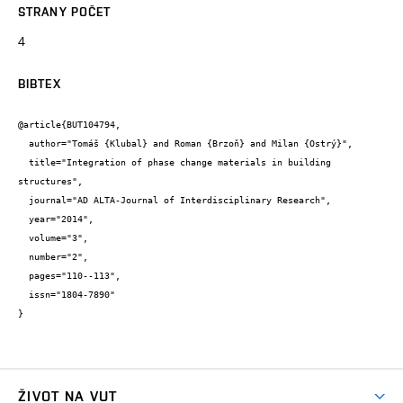
STRANY POČET
4
BIBTEX
@article{BUT104794,

  author="Tomáš {Klubal} and Roman {Brzoň} and Milan {Ostrý}",

  title="Integration of phase change materials in building 
structures",

  journal="AD ALTA-Journal of Interdisciplinary Research",

  year="2014",

  volume="3",

  number="2",

  pages="110--113",

  issn="1804-7890"

}
ŽIVOT NA VUT