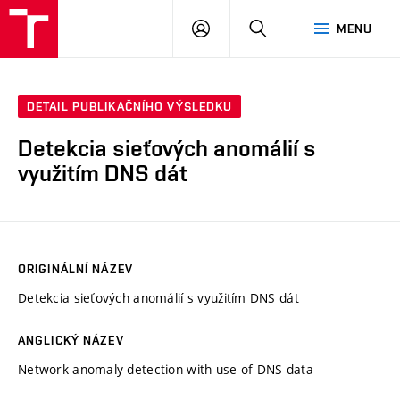
VUT
PŘIHLÁSIT
HLEDAT
MENU
SE
DETAIL PUBLIKAČNÍHO VÝSLEDKU
Detekcia sieťových anomálií s
využitím DNS dát
ORIGINÁLNÍ NÁZEV
Detekcia sieťových anomálií s využitím DNS dát
ANGLICKÝ NÁZEV
Network anomaly detection with use of DNS data