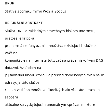
DRUH
Stať ve sborníku mimo WoS a Scopus
ORIGINÁLNÍ ABSTRAKT
Služba DNS je základným stavebným blokom Internetu,
pretože je kritická
pre normálne fungovanie množstva existujúcich služieb.
Väčšina
komunikácie na Internete totiž začína práve niekoľkými DNS
dotazmi. Vzhľadom na
jej základnú úlohu, ktorou je preklad doménových mien na IP
adresy, je táto služba
cieľom veľkého množstva škodlivých aktivít. Táto práca sa
zaoberá
aktuálne sa vyskytujúcim anomálnym správaním, ktoré