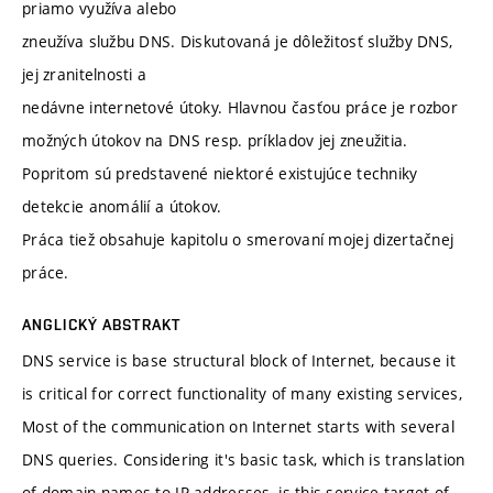
priamo využíva alebo
zneužíva službu DNS. Diskutovaná je dôležitosť služby DNS,
jej zranitelnosti a
nedávne internetové útoky. Hlavnou časťou práce je rozbor
možných útokov na DNS resp. príkladov jej zneužitia.
Popritom sú predstavené niektoré existujúce techniky
detekcie anomálií a útokov.
Práca tiež obsahuje kapitolu o smerovaní mojej dizertačnej
práce.
ANGLICKÝ ABSTRAKT
DNS service is base structural block of Internet, because it
is critical for correct functionality of many existing services,
Most of the communication on Internet starts with several
DNS queries. Considering it's basic task, which is translation
of domain names to IP addresses, is this service target of