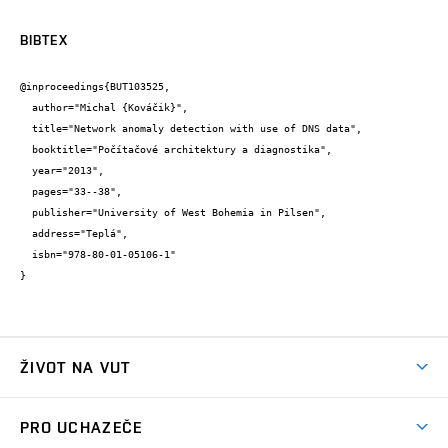
BIBTEX
@inproceedings{BUT103525,

  author="Michal {Kováčik}",

  title="Network anomaly detection with use of DNS data",

  booktitle="Počítačové architektury a diagnostika",

  year="2013",

  pages="33--38",

  publisher="University of West Bohemia in Pilsen",

  address="Teplá",

  isbn="978-80-01-05106-1"

}
ŽIVOT NA VUT
Atmosféra VUT
PRO UCHAZEČE
Prostory školy