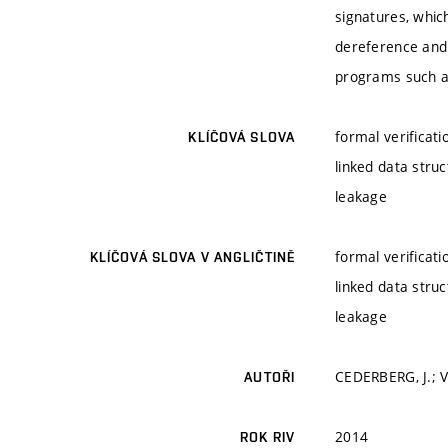
signatures, whic
dereference and 
programs such as
formal verificat
KLÍČOVÁ SLOVA
linked data struc
leakage
formal verificat
KLÍČOVÁ SLOVA V ANGLIČTINĚ
linked data struc
leakage
CEDERBERG, J.; V
AUTOŘI
2014
ROK RIV