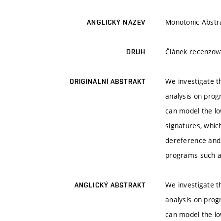
Monotonic Abstra
ANGLICKÝ NÁZEV
Článek recenzo
DRUH
We investigate t
ORIGINÁLNÍ ABSTRAKT
analysis on prog
can model the lo
signatures, whic
dereference and 
programs such as
We investigate t
ANGLICKÝ ABSTRAKT
analysis on prog
can model the lo