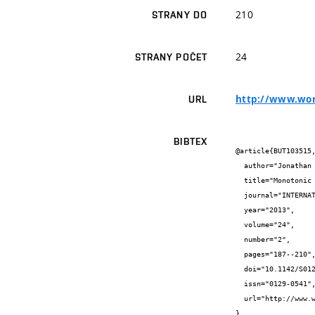
210
STRANY DO
24
STRANY POČET
http://www.wor
URL
BIBTEX
@article{BUT103515,
  author="Jonathan {Cederberg} and Tomáš {Vojnar} and Parosh {Abdulla}",

  title="Monotonic Abstraction for Programs with Multiply-Linked Structures",

  journal="INTERNATIONAL JOURNAL OF FOUNDATIONS OF COMPUTER SCIENCE",

  year="2013",

  volume="24",

  number="2",

  pages="187--210",

  doi="10.1142/S0129054113400078",

  issn="0129-0541",

  url="http://www.worldscientific.com/doi/abs/10.1142/S0129054113400078"

}