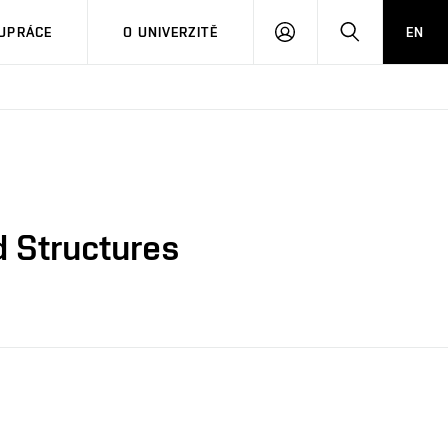
PŘIHLÁSIT
HLEDAT
UPRÁCE
O UNIVERZITĚ
EN
SE
d Structures