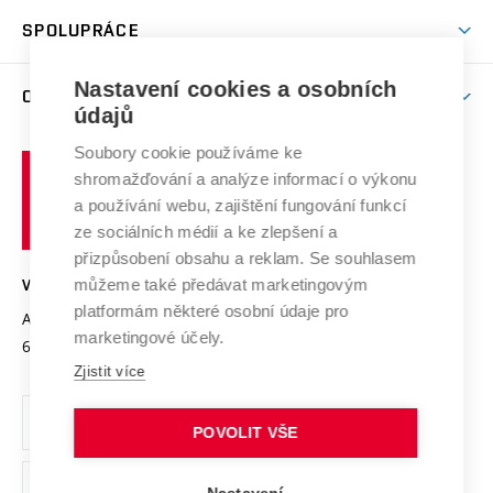
Studentský život
odkaz)
Věda a výzkum na VUT
Harmonogram akademického roku
Zpracování osobních údajů studentů
Sociální bezpečí
SPOLUPRÁCE
Celoživotní vzdělávání
Brno
Podpora excelence
Závěrečné práce
Studium bez bariér
Zpracování osobních údajů uchazečů o studium
Firemní spolupráce
Nastavení cookies a osobních
Mezinárodní vědecká rada
O UNIVERZITĚ
Doktorské studium
Podpora podnikání
E-přihláška
údajů
Zahraniční spolupráce
Systém zajišťování kvality výzkumu
Profil univerzity
Soubory cookie používáme ke
Spolupráce se školami
Vysoké
Výzkumné infrastruktury
shromažďování a analýze informací o výkonu
Udržitelná univerzita
učení
Služby univerzity
Transfer znalostí
a používání webu, zajištění fungování funkcí
technické
Podnikavá univerzita / ContriBUTe
Mezinárodní dohody
ze sociálních médií a ke zlepšení a
Open Science
v
Bezpečná univerzita
přizpůsobení obsahu a reklam. Se souhlasem
Univerzitní sítě
Brně
Projekty
můžeme také předávat marketingovým
VYSOKÉ UČENÍ TECHNICKÉ V BRNĚ
Vyznamenání
platformám některé osobní údaje pro
Projekty ze strukturálních fondů
Antonínská 548/1
www.vut.cz
marketingové účely.
Organizační struktura
602 00 Brno
vut@vutbr.cz
Specifický výzkum
Zjistit více
Úřední deska
Ochrana osobních údajů
POVOLIT VŠE
(externí
Pracovní příležitosti