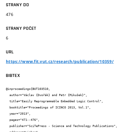
STRANY DO
476
STRANY POČET
6
URL
https://www.fit.vut.cz/research/publication/10359/
BIBTEX
@inproceedings{BUT103510,

  author="Václav {Dvořák} and Petr {Mikušek}",

  title="Easily Reprogrammable Embedded Logic Control",

  booktitle="Proceedings of ICINCO 2013, Vol.1",

  year="2013",

  pages="471--476",

  publisher="SciTePress - Science and Technology Publications",
