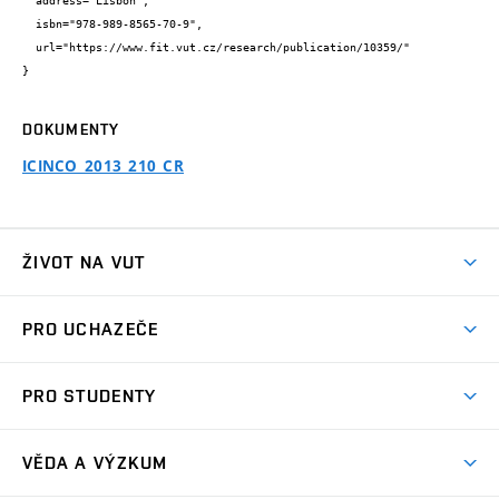
  address="Lisbon",

  isbn="978-989-8565-70-9",

  url="https://www.fit.vut.cz/research/publication/10359/"

}
DOKUMENTY
ICINCO_2013_210_CR
ŽIVOT NA VUT
Atmosféra VUT
PRO UCHAZEČE
Prostory školy
Proč na VUT
Koleje
PRO STUDENTY
Studijní programy
Stravování
Předměty
Studijní předpisy
Studium a stáže v zahraničí
Stipendia
Dny otevřených dveří
VĚDA A VÝZKUM
Sport na VUT
(externí
Studijní programy
Poplatky za studium
Uznání zahraničního vzdělání
Knihovny
Aktivity pro juniory