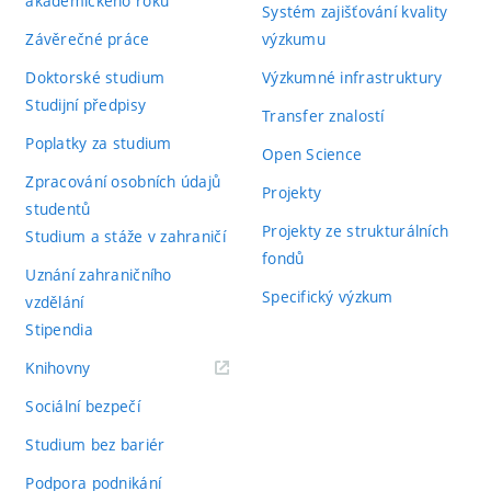
akademického roku
Systém zajišťování kvality
Závěrečné práce
výzkumu
Doktorské studium
Výzkumné infrastruktury
Studijní předpisy
Transfer znalostí
Poplatky za studium
Open Science
Zpracování osobních údajů
Projekty
studentů
Projekty ze strukturálních
Studium a stáže v zahraničí
fondů
Uznání zahraničního
Specifický výzkum
vzdělání
Stipendia
(externí
Knihovny
odkaz)
Sociální bezpečí
Studium bez bariér
Podpora podnikání