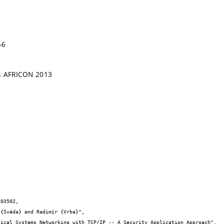
-6
s AFRICON 2013
03502,
