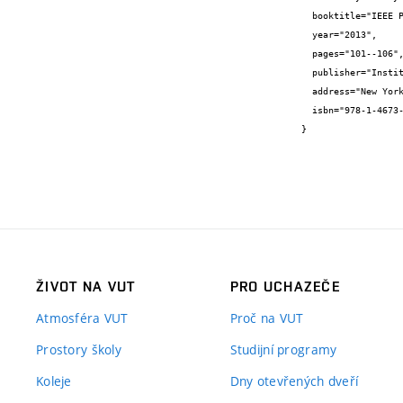
  booktitle="IEEE Proceedings AFRICON 2013",

  year="2013",

  pages="101--106",

  publisher="Institute of Electrical and Electronics Engineers",

  address="New York",

  isbn="978-1-4673-5943-6"

}
ŽIVOT NA VUT
PRO UCHAZEČE
Atmosféra VUT
Proč na VUT
Prostory školy
Studijní programy
Koleje
Dny otevřených dveří