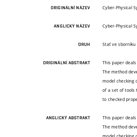
Cyber-Physical S
ORIGINÁLNÍ NÁZEV
Cyber-Physical S
ANGLICKÝ NÁZEV
Stať ve sborník
DRUH
This paper deals
ORIGINÁLNÍ ABSTRAKT
The method deve
model checking o
of a set of tools
to checked prope
This paper deals
ANGLICKÝ ABSTRAKT
The method deve
model checking o