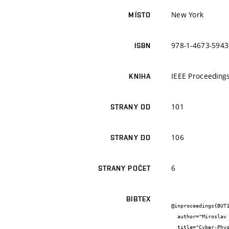
New York
MÍSTO
978-1-4673-5943
ISBN
IEEE Proceeding
KNIHA
101
STRANY OD
106
STRANY DO
6
STRANY POČET
BIBTEX
@inproceedings{BUT1
  author="Miroslav {Švéda} and Radimír {Vrba}",

  title="Cyber-Physical Systems Networking with TCP/IP -- A Security Application Approach",
