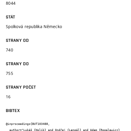
8044
STÁT
Spolková republika Německo
STRANY OD
740
STRANY DO
755
STRANY POČET
16
BIBTEX
@inproceedings{BUT103488,

  author="Lukáš {Holík} and Ondřej {Lengál} and Adam {Rogalewicz} 