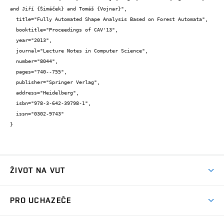
and Jiří {Šimáček} and Tomáš {Vojnar}",

  title="Fully Automated Shape Analysis Based on Forest Automata",

  booktitle="Proceedings of CAV'13",

  year="2013",

  journal="Lecture Notes in Computer Science",

  number="8044",

  pages="740--755",

  publisher="Springer Verlag",

  address="Heidelberg",

  isbn="978-3-642-39798-1",

  issn="0302-9743"

}
ŽIVOT NA VUT
Atmosféra VUT
PRO UCHAZEČE
Prostory školy
Proč na VUT