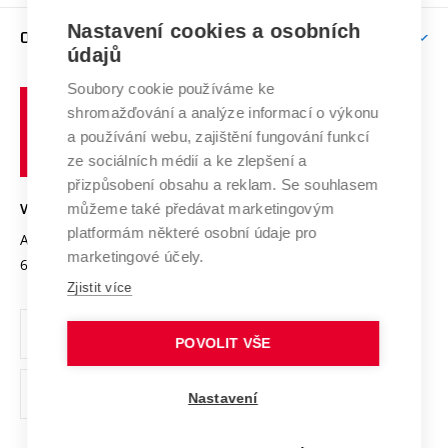
Závěrečné práce
Studium bez bariér
Zpracování osobních údajů uchazečů o studium
Firemní spolupráce
Nastavení cookies a osobních
Mezinárodní vědecká rada
O UNIVERZITĚ
Doktorské studium
Podpora podnikání
E-přihláška
údajů
Zahraniční spolupráce
Systém zajišťování kvality výzkumu
Profil univerzity
Soubory cookie používáme ke
Spolupráce se školami
Vysoké
Výzkumné infrastruktury
shromažďování a analýze informací o výkonu
Udržitelná univerzita
učení
Služby univerzity
Transfer znalostí
a používání webu, zajištění fungování funkcí
technické
Podnikavá univerzita / ContriBUTe
Mezinárodní dohody
ze sociálních médií a ke zlepšení a
Open Science
v
Bezpečná univerzita
přizpůsobení obsahu a reklam. Se souhlasem
Univerzitní sítě
Brně
Projekty
můžeme také předávat marketingovým
VYSOKÉ UČENÍ TECHNICKÉ V BRNĚ
Vyznamenání
platformám některé osobní údaje pro
Projekty ze strukturálních fondů
Antonínská 548/1
www.vut.cz
marketingové účely.
Organizační struktura
602 00 Brno
vut@vutbr.cz
Specifický výzkum
Zjistit více
Úřední deska
Ochrana osobních údajů
POVOLIT VŠE
(externí
Pracovní příležitosti
Nastavení
odkaz)
Podpora a rozvoj zaměstnanců a studujících