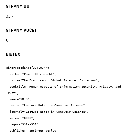
STRANY DO
337
STRANY POČET
6
BIBTEX
@inproceedings{BUT103478,

  author="Pavel {Očenášek}",

  title="The Practice of Global Internet Filtering",

  booktitle="Human Aspects of Information Security, Privacy, and 
Trust",

  year="2013",

  series="Lecture Notes in Computer Science",

  journal="Lecture Notes in Computer Science",

  volume="8030",

  pages="332--337",

  publisher="Springer Verlag",
