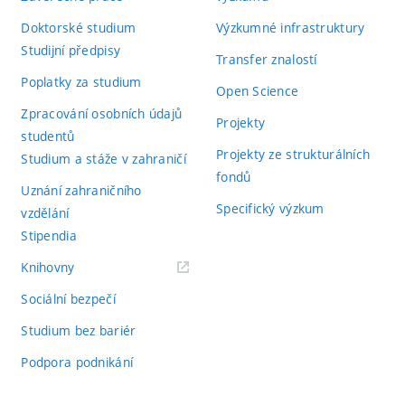
Doktorské studium
Výzkumné infrastruktury
Studijní předpisy
Transfer znalostí
Poplatky za studium
Open Science
Zpracování osobních údajů
Projekty
studentů
Projekty ze strukturálních
Studium a stáže v zahraničí
fondů
Uznání zahraničního
Specifický výzkum
vzdělání
Stipendia
(externí
Knihovny
odkaz)
Sociální bezpečí
Studium bez bariér
Podpora podnikání