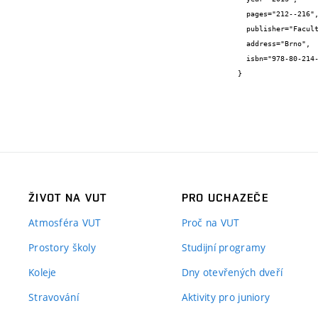
  pages="212--216",

  publisher="Faculty of Information Technology BUT",

  address="Brno",

  isbn="978-80-214-4695-3"

}
ŽIVOT NA VUT
PRO UCHAZEČE
Atmosféra VUT
Proč na VUT
Prostory školy
Studijní programy
Koleje
Dny otevřených dveří
Stravování
Aktivity pro juniory