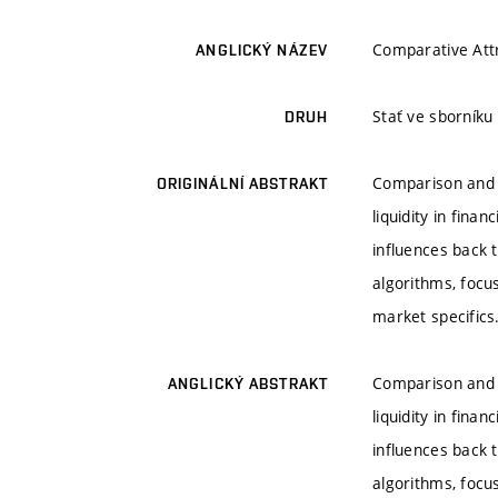
Comparative Att
ANGLICKÝ NÁZEV
Stať ve sborník
DRUH
Comparison and e
ORIGINÁLNÍ ABSTRAKT
liquidity in fina
influences back 
algorithms, focu
market specifics
Comparison and e
ANGLICKÝ ABSTRAKT
liquidity in fina
influences back 
algorithms, focu