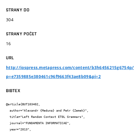
STRANY DO
304
STRANY POČET
16
URL
http://iospress.metapress.com/content/b3h6456215g6754p/
p=e7359885e380461c96f9663f43ae8b09&pi=2
BIBTEX
@article{BUT103402,

  author="Alexandr {Meduna} and Petr {Zemek}",

  title="Left Random Context ET0L Grammars",

  journal="FUNDAMENTA INFORMATICAE",

  year="2013",
