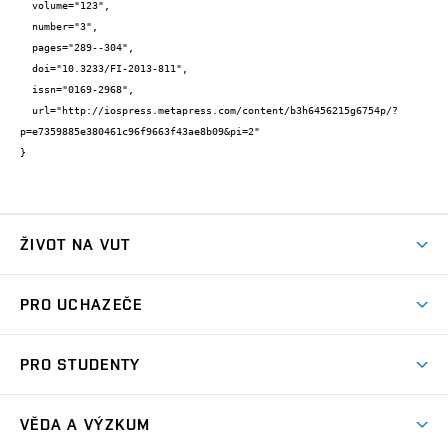
  volume="123",

  number="3",

  pages="289--304",

  doi="10.3233/FI-2013-811",

  issn="0169-2968",

  url="http://iospress.metapress.com/content/b3h6456215g6754p/?
p=e7359885e380461c96f9663f43ae8b09&pi=2"

}
ŽIVOT NA VUT
Atmosféra VUT
PRO UCHAZEČE
Prostory školy
Proč na VUT
Koleje
PRO STUDENTY
Studijní programy
Stravování
Předměty
Studijní předpisy
Studium a stáže v zahraničí
Stipendia
Dny otevřených dveří
VĚDA A VÝZKUM
Sport na VUT
(externí
Studijní programy
Poplatky za studium
Uznání zahraničního vzdělání
Knihovny