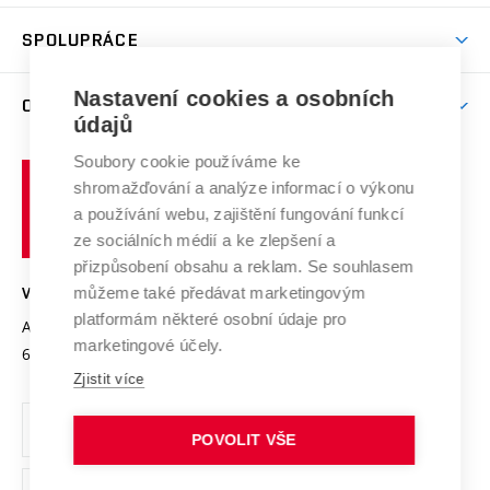
Aktivity pro juniory
Studentský život
odkaz)
Věda a výzkum na VUT
Harmonogram akademického roku
Zpracování osobních údajů studentů
Sociální bezpečí
SPOLUPRÁCE
Celoživotní vzdělávání
Brno
Podpora excelence
Závěrečné práce
Studium bez bariér
Zpracování osobních údajů uchazečů o studium
Firemní spolupráce
Nastavení cookies a osobních
Mezinárodní vědecká rada
O UNIVERZITĚ
Doktorské studium
Podpora podnikání
E-přihláška
údajů
Zahraniční spolupráce
Systém zajišťování kvality výzkumu
Profil univerzity
Soubory cookie používáme ke
Spolupráce se školami
Vysoké
Výzkumné infrastruktury
shromažďování a analýze informací o výkonu
Udržitelná univerzita
učení
Služby univerzity
Transfer znalostí
a používání webu, zajištění fungování funkcí
technické
Podnikavá univerzita / ContriBUTe
Mezinárodní dohody
ze sociálních médií a ke zlepšení a
Open Science
v
Bezpečná univerzita
přizpůsobení obsahu a reklam. Se souhlasem
Univerzitní sítě
Brně
Projekty
můžeme také předávat marketingovým
VYSOKÉ UČENÍ TECHNICKÉ V BRNĚ
Vyznamenání
platformám některé osobní údaje pro
Projekty ze strukturálních fondů
Antonínská 548/1
www.vut.cz
marketingové účely.
Organizační struktura
602 00 Brno
vut@vutbr.cz
Specifický výzkum
Zjistit více
Úřední deska
Ochrana osobních údajů
POVOLIT VŠE
(externí
Pracovní příležitosti