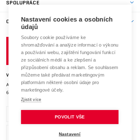
Harmonogram akademického roku
Zpracování osobních údajů studentů
Sociální bezpečí
SPOLUPRÁCE
Celoživotní vzdělávání
Brno
Podpora excelence
Závěrečné práce
Studium bez bariér
Zpracování osobních údajů uchazečů o studium
Firemní spolupráce
Mezinárodní vědecká rada
Nastavení cookies a osobních
O UNIVERZITĚ
Doktorské studium
Podpora podnikání
E-přihláška
údajů
Zahraniční spolupráce
Systém zajišťování kvality výzkumu
Profil univerzity
Spolupráce se školami
Soubory cookie používáme ke
Vysoké
Výzkumné infrastruktury
shromažďování a analýze informací o výkonu
Udržitelná univerzita
učení
Služby univerzity
Transfer znalostí
a používání webu, zajištění fungování funkcí
technické
Podnikavá univerzita / ContriBUTe
Mezinárodní dohody
ze sociálních médií a ke zlepšení a
Open Science
v
Bezpečná univerzita
přizpůsobení obsahu a reklam. Se souhlasem
Univerzitní sítě
Brně
Projekty
můžeme také předávat marketingovým
VYSOKÉ UČENÍ TECHNICKÉ V BRNĚ
Vyznamenání
platformám některé osobní údaje pro
Projekty ze strukturálních fondů
Antonínská 548/1
www.vut.cz
marketingové účely.
Organizační struktura
602 00 Brno
vut@vutbr.cz
Specifický výzkum
Zjistit více
Úřední deska
Ochrana osobních údajů
POVOLIT VŠE
(externí
Pracovní příležitosti
Nastavení
odkaz)