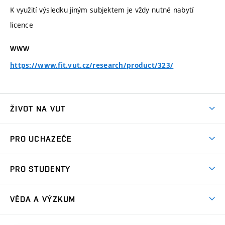
K využití výsledku jiným subjektem je vždy nutné nabytí
licence
WWW
https://www.fit.vut.cz/research/product/323/
ŽIVOT NA VUT
Atmosféra VUT
PRO UCHAZEČE
Prostory školy
Proč na VUT
Koleje
PRO STUDENTY
Studijní programy
Stravování
Předměty
Studijní předpisy
Studium a stáže v zahraničí
Stipendia
Dny otevřených dveří
VĚDA A VÝZKUM
Sport na VUT
(externí
Studijní programy
Poplatky za studium
Uznání zahraničního vzdělání
Knihovny
Aktivity pro juniory
Studentský život
odkaz)
Věda a výzkum na VUT