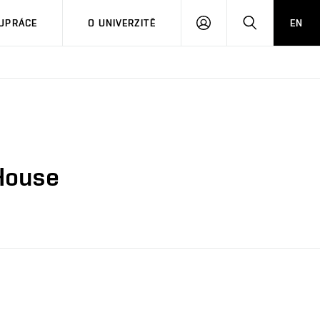
PŘIHLÁSIT
HLEDAT
UPRÁCE
O UNIVERZITĚ
EN
SE
 House