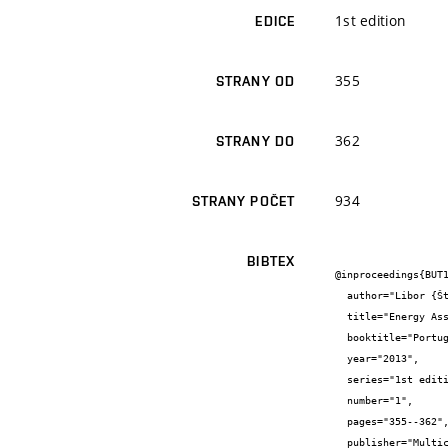
1st edition
EDICE
355
STRANY OD
362
STRANY DO
934
STRANY POČET
BIBTEX
@inproceedings{BUT1
  author="Libor {Štefek} and Petr {Jelínek} and Milan {Ostrý}",

  title="Energy Assessment and Monitoring of Energy-Efficient House",

  booktitle="Portugal SB13 Contribution of Sustainable Building to Meet EU 20-20-20 Targets",

  year="2013",

  series="1st edition",

  number="1",

  pages="355--362",

  publisher="Multicomp",
