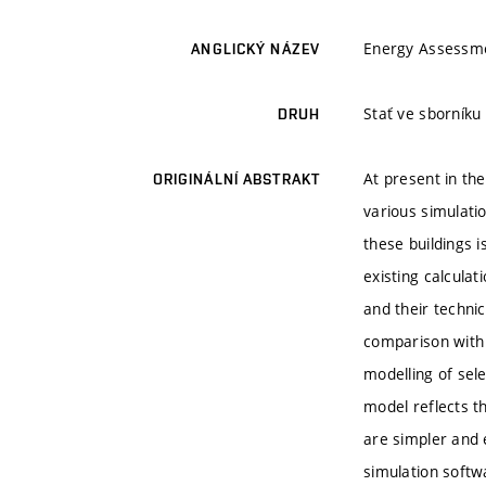
Energy Assessme
ANGLICKÝ NÁZEV
Stať ve sborníku
DRUH
At present in th
ORIGINÁLNÍ ABSTRAKT
various simulati
these buildings 
existing calcula
and their techni
comparison with 
modelling of sel
model reflects t
are simpler and 
simulation softw