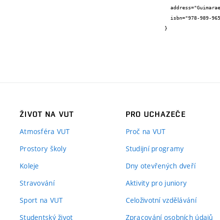
  address="Guimaraes",

  isbn="978-989-96543-7-2"

}
ŽIVOT NA VUT
PRO UCHAZEČE
Atmosféra VUT
Proč na VUT
Prostory školy
Studijní programy
Koleje
Dny otevřených dveří
Stravování
Aktivity pro juniory
Sport na VUT
Celoživotní vzdělávání
Studentský život
Zpracování osobních údajů