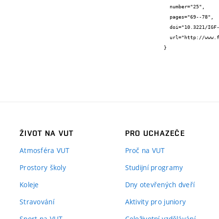
  number="25",

  pages="69--78",

  doi="10.3221/IGF-ESIS.25.11",

  url="http://www.fracturae.com/index.php/fis/article/view/211"

}
ŽIVOT NA VUT
PRO UCHAZEČE
Atmosféra VUT
Proč na VUT
Prostory školy
Studijní programy
Koleje
Dny otevřených dveří
Stravování
Aktivity pro juniory
Sport na VUT
Celoživotní vzdělávání