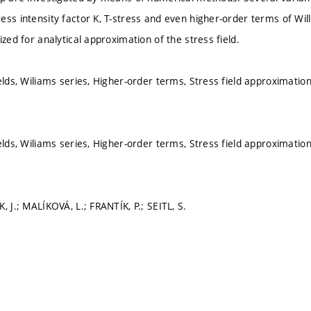
ess intensity factor K, T-stress and even higher-order terms of Wi
ized for analytical approximation of the stress field.
elds, Wiliams series, Higher-order terms, Stress field approximation
elds, Wiliams series, Higher-order terms, Stress field approximation
, J.; MALÍKOVÁ, L.; FRANTÍK, P.; SEITL, S.