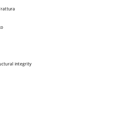
Frattura
ko
ctural integrity