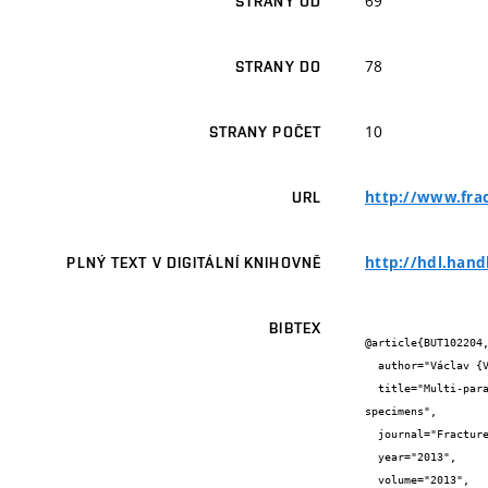
69
STRANY OD
78
STRANY DO
10
STRANY POČET
http://www.frac
URL
http://hdl.hand
PLNÝ TEXT V DIGITÁLNÍ KNIHOVNĚ
BIBTEX
@article{BUT102204,
  author="Václav {Veselý} and Jakub {Sobek} and Lucie {Malíková} and Petr {Frantík} and Stanislav {Seitl}",

  title="Multi-parameter crack tip stress state description for estimation of fracture process zone extent in silicate composite WST 
specimens",

  journal="Fracture and structural integrity",

  year="2013",

  volume="2013",
