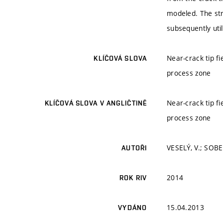
modeled. The str
subsequently util
Near-crack tip fi
KLÍČOVÁ SLOVA
process zone
Near-crack tip fi
KLÍČOVÁ SLOVA V ANGLIČTINĚ
process zone
VESELÝ, V.; SOBEK
AUTOŘI
2014
ROK RIV
15.04.2013
VYDÁNO