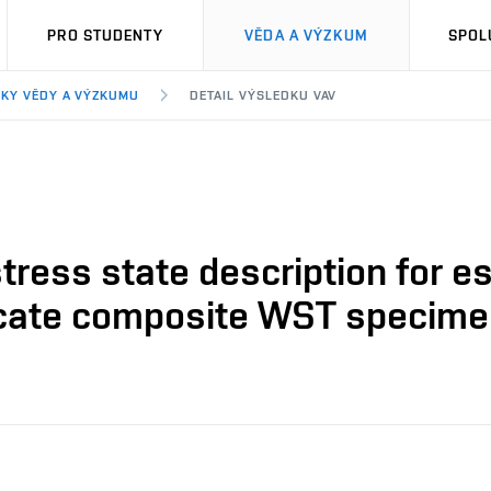
PRO STUDENTY
VĚDA A VÝZKUM
SPOL
KY VĚDY A VÝZKUMU
DETAIL VÝSLEDKU VAV
tress state description for es
licate composite WST specim