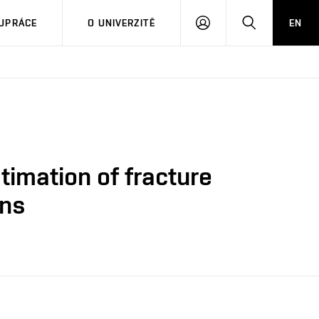
PŘIHLÁSIT
HLEDAT
UPRÁCE
O UNIVERZITĚ
EN
SE
timation of fracture
ens