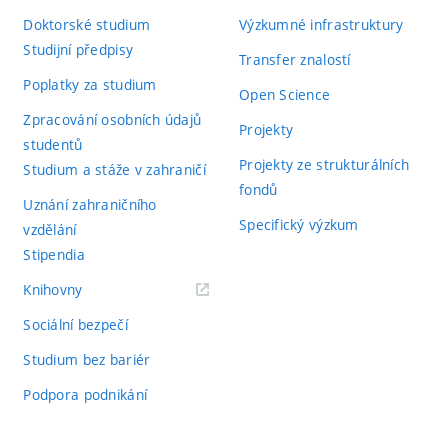
Doktorské studium
Výzkumné infrastruktury
Studijní předpisy
Transfer znalostí
Poplatky za studium
Open Science
Zpracování osobních údajů
Projekty
studentů
Projekty ze strukturálních
Studium a stáže v zahraničí
fondů
Uznání zahraničního
Specifický výzkum
vzdělání
Stipendia
(externí
Knihovny
odkaz)
Sociální bezpečí
Studium bez bariér
Podpora podnikání