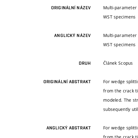
Multi-parameter c
ORIGINÁLNÍ NÁZEV
WST specimens
Multi-parameter c
ANGLICKÝ NÁZEV
WST specimens
Článek Scopus
DRUH
For wedge splitti
ORIGINÁLNÍ ABSTRAKT
from the crack t
modeled. The str
subsequently util
For wedge splitti
ANGLICKÝ ABSTRAKT
from the crack t