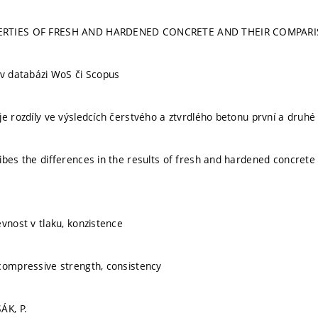
ERTIES OF FRESH AND HARDENED CONCRETE AND THEIR COMPAR
 v databázi WoS či Scopus
je rozdíly ve výsledcích čerstvého a ztvrdlého betonu první a druh
ibes the differences in the results of fresh and hardened concrete 
evnost v tlaku, konzistence
compressive strength, consistency
ÁK, P.