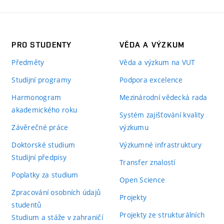
PRO STUDENTY
VĚDA A VÝZKUM
Předměty
Věda a výzkum na VUT
Studijní programy
Podpora excelence
Harmonogram
Mezinárodní vědecká rada
akademického roku
Systém zajišťování kvality
Závěrečné práce
výzkumu
Doktorské studium
Výzkumné infrastruktury
Studijní předpisy
Transfer znalostí
Poplatky za studium
Open Science
Zpracování osobních údajů
Projekty
studentů
Projekty ze strukturálních
Studium a stáže v zahraničí