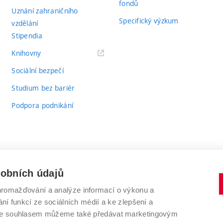
fondů
Uznání zahraničního
Specifický výzkum
vzdělání
Stipendia
(externí
Knihovny
odkaz)
Sociální bezpečí
Studium bez bariér
Podpora podnikání
sobních údajů
romažďování a analýze informací o výkonu a
VYSOKÉ UČENÍ TECHNICKÉ V BRNĚ
ní funkcí ze sociálních médií a ke zlepšení a
Antonínská 548/1
www.vut.cz
 Se souhlasem můžeme také předávat marketingovým