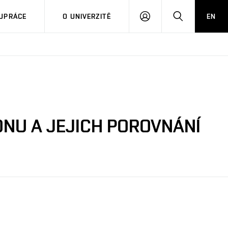
PŘIHLÁSIT
HLEDAT
UPRÁCE
O UNIVERZITĚ
EN
SE
NU A JEJICH POROVNÁNÍ