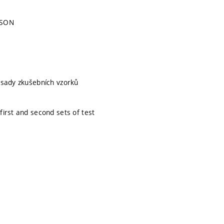
ISON
é sady zkušebních vzorků
first and second sets of test