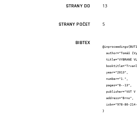
13
STRANY DO
5
STRANY POČET
BIBTEX
@inproceedings{BUT1
  author="Tomáš {Vymazal} and Petr {Misák}",

  title="VYBRANÉ VLASTNOSTI ČERSTVÉHO A ZTVRDLÉHO BETONU A JEJICH POROVNÁNÍ",

  booktitle="Trvanlivost silikátových materiálů 2013",

  year="2013",

  number="1.",

  pages="8--13",

  publisher="VUT V Brně",

  address="Brno",

  isbn="978-80-214-4784-4"

}