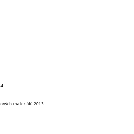
-4
átových materiálů 2013