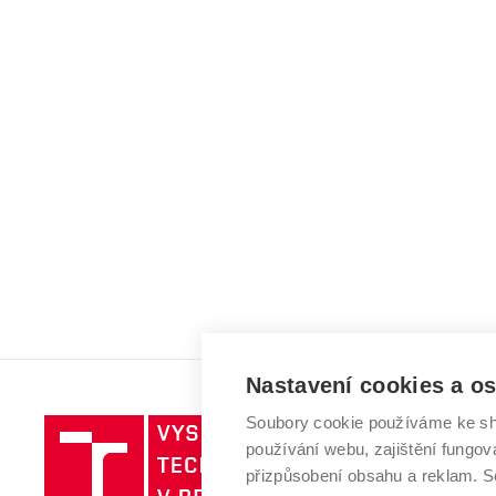
Nastavení cookies a o
Soubory cookie používáme ke sh
Vysoké
používání webu, zajištění fungová
učení
přizpůsobení obsahu a reklam.
technické