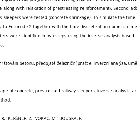
e along with relaxation of prestressing reinforcement). Second, a
 sleepers were tested (concrete shrinkage). To simulate the time
 to Eurocode 2 together with the time discretization numerical m
ers were identified in two steps using the inverse analysis based o
a.
ršťování betonu, předpjaté železniční pražce, inverzní analýza, u
ge of concrete, prestressed railway sleepers, inverse analysis, art
ethod.
, R.; KERŠNER, Z.; VOKÁČ, M.; BOUŠKA, P.