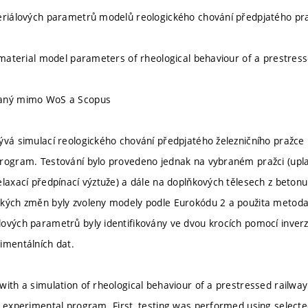
teriálových parametrů modelů reologického chování předpjatého pr
f material model parameters of rheological behaviour of a prestres
vaný mimo WoS a Scopus
ývá simulací reologického chování předpjatého železničního pražc
rogram. Testování bylo provedeno jednak na vybraném pražci (uplat
elaxací předpínací výztuže) a dále na doplňkových tělesech z betonu
ckých změn byly zvoleny modely podle Eurokódu 2 a použita metoda
ových parametrů byly identifikovány ve dvou krocích pomocí inver
imentálních dat.
with a simulation of rheological behaviour of a prestressed railway
d experimental program. First, testing was performed using selecte