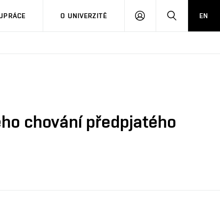
PŘIHLÁSIT
HLEDAT
UPRÁCE
O UNIVERZITĚ
EN
SE
ého chování předpjatého