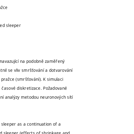
ažce
sed sleeper
e navazující na podobně zaměřený
nil se vliv smršťování a dotvarování
 pražce (smršťování). K simulaci
 časové diskretizace. Požadované
zní analýzy metodou neuronových sítí
 sleeper as a continuation of a
d sleeper (effects of shrinkage and