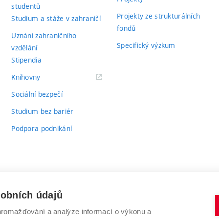
studentů
Projekty ze strukturálních
Studium a stáže v zahraničí
fondů
Uznání zahraničního
Specifický výzkum
vzdělání
Stipendia
(externí
Knihovny
odkaz)
Sociální bezpečí
Studium bez bariér
Podpora podnikání
sobních údajů
romažďování a analýze informací o výkonu a
VYSOKÉ UČENÍ TECHNICKÉ V BRNĚ