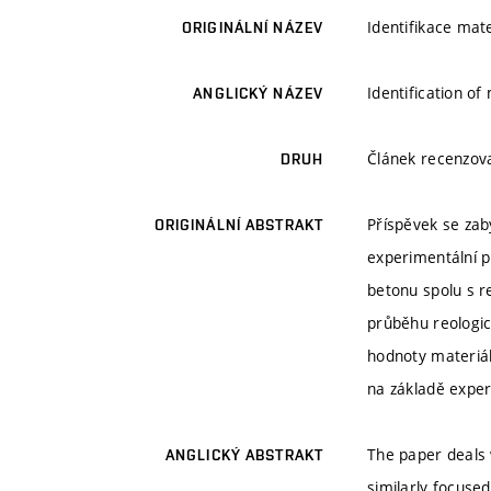
Identifikace ma
ORIGINÁLNÍ NÁZEV
Identification o
ANGLICKÝ NÁZEV
Článek recenzo
DRUH
Příspěvek se zab
ORIGINÁLNÍ ABSTRAKT
experimentální p
betonu spolu s r
průběhu reologi
hodnoty materiál
na základě exper
The paper deals 
ANGLICKÝ ABSTRAKT
similarly focuse