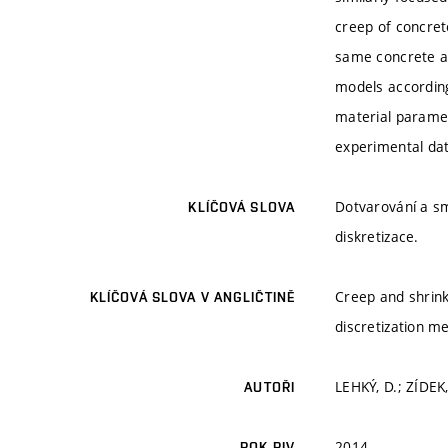
creep of concret
same concrete as
models according
material paramet
experimental dat
Dotvarování a sm
KLÍČOVÁ SLOVA
diskretizace.
Creep and shrinka
KLÍČOVÁ SLOVA V ANGLIČTINĚ
discretization m
LEHKÝ, D.; ZÍDEK
AUTOŘI
2014
ROK RIV