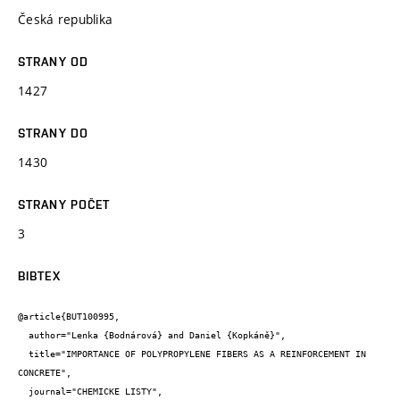
Česká republika
STRANY OD
1427
STRANY DO
1430
STRANY POČET
3
BIBTEX
@article{BUT100995,

  author="Lenka {Bodnárová} and Daniel {Kopkáně}",

  title="IMPORTANCE OF POLYPROPYLENE FIBERS AS A REINFORCEMENT IN 
CONCRETE",

  journal="CHEMICKE LISTY",
